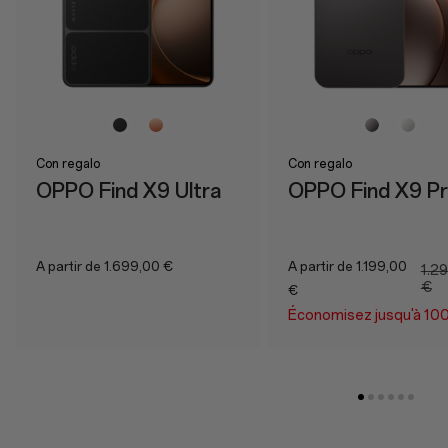
Con regalo
Con regalo
OPPO Find X9 Ultra
OPPO Find X9 P
A partir de 1.699,00 €
A partir de 1.199,00
1.2
€
€
Économisez jusqu'à 10