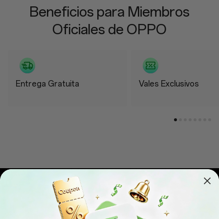
Beneficios para Miembros
Oficiales de OPPO
Entrega Gratuita
Vales Exclusivos
Smartphones
OPPO Find X9 Ultra
Productos de IoT