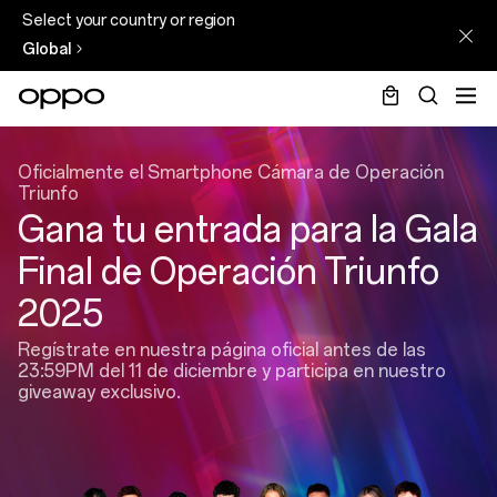
Select your country or region
Global
stage-
camera-
Oficialmente el Smartphone Cámara de Operación
Triunfo
phone
Gana tu entrada para la Gala
Final de Operación Triunfo
2025
Regístrate en nuestra página oficial antes de las
23:59PM del 11 de diciembre y participa en nuestro
giveaway exclusivo.