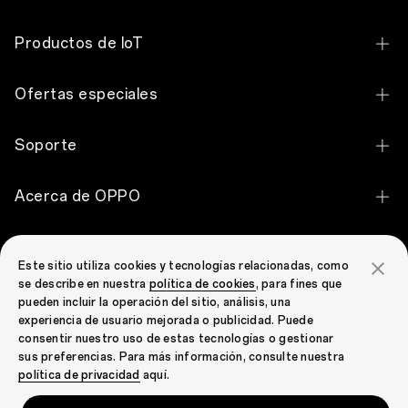
OPPO Find X9 Ultra
Productos de IoT
OPPO Find X9 Pro
OPPO Pad 5
Ofertas especiales
OPPO Find X9
OPPO Pad SE
Descuento de estudiantes
OPPO Reno16 FS 5G
Soporte
OPPO Pad Air
Programa de compras para empleados
OPPO Reno16 F 5G
Contáctenos
OPPO Pad 2
Acerca de OPPO
Programa para empleados del personal de OPPO
OPPO Reno16 5G
Servicio de reparación
OPPO Bubble
Dónde Comprar
OPPO Reno16 Pro 5G
OPPO Community
Centro de servicios
OPPO Enco Air5
Este sitio utiliza cookies y tecnologías relacionadas, como
Nuestra historia
OPPO A6 Pro 5G
se describe en nuestra
política de cookies
, para fines que
OPPO Community
Estado de la Garantía
OPPO Enco Air5s
pueden incluir la operación del sitio, análisis, una
Tecnología
OPPO A6 5G
experiencia de usuario mejorada o publicidad. Puede
FAQ
OPPO Enco Clip2 Open Earbuds
consentir nuestro uso de estas tecnologías o gestionar
OPPO Apex Guard
OPPO A6
sus preferencias. Para más información, consulte nuestra
Security Response Center
OPPO Enco Air5 Pro
Spain (Español)
política de privacidad
aquí.
Sala de prensa
OPPO A6x 5G
Garantía Limitada
OPPO Enco X3s