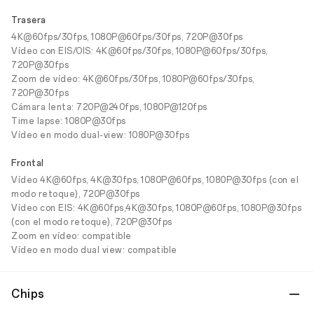
Trasera
4K@60fps/30fps, 1080P@60fps/30fps, 720P@30fps
Vídeo con EIS/OIS: 4K@60fps/30fps, 1080P@60fps/30fps,
720P@30fps
Zoom de vídeo: 4K@60fps/30fps, 1080P@60fps/30fps,
720P@30fps
Cámara lenta: 720P@240fps, 1080P@120fps
Time lapse: 1080P@30fps
Vídeo en modo dual-view: 1080P@30fps
Frontal
Vídeo 4K@60fps, 4K@30fps, 1080P@60fps, 1080P@30fps (con el
modo retoque), 720P@30fps
Vídeo con EIS: 4K@60fps,4K@30fps, 1080P@60fps, 1080P@30fps
(con el modo retoque), 720P@30fps
Zoom en vídeo: compatible
Vídeo en modo dual view: compatible
Chips