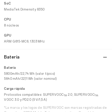
SoC
MediaTek Dimensity 8350
CPU
8 núcleos
GPU
ARM G615-MC6, 1303 MHz
Batería
Batería
5800mAh/22,74 Wh (valor típico)
5640 mAh/22,11 Wh (valor nominal)
Carga rápida
Protocolos compatibles: SUPERVOOC
2.0, SUPERVOOC
,
TM
TM
VOOC 3.0 y PD2.0 (9 V/1,5 A)
*La marca y los logos de SUPERVOOC son marcas registradas de