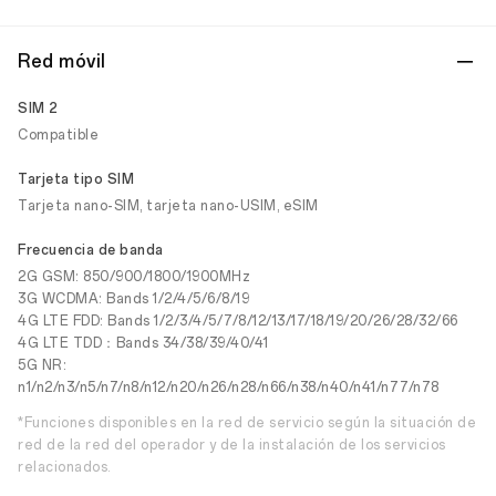
Red móvil
SIM 2
Compatible
Tarjeta tipo SIM
Tarjeta nano-SIM, tarjeta nano-USIM, eSIM
Frecuencia de banda
2G GSM: 850/900/1800/1900MHz
3G WCDMA: Bands 1/2/4/5/6/8/19
4G LTE FDD: Bands 1/2/3/4/5/7/8/12/13/17/18/19/20/26/28/32/66
4G LTE TDD：Bands 34/38/39/40/41
5G NR:
n1/n2/n3/n5/n7/n8/n12/n20/n26/n28/n66/n38/n40/n41/n77/n78
*Funciones disponibles en la red de servicio según la situación de
red de la red del operador y de la instalación de los servicios
relacionados.