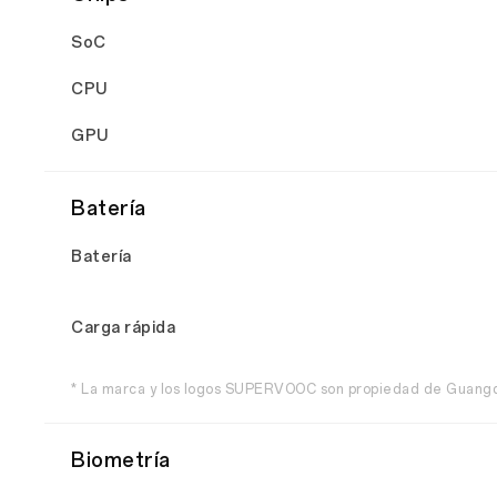
SoC
CPU
GPU
Batería
Batería
Carga rápida
* La marca y los logos SUPERVOOC son propiedad de Guangd
Biometría