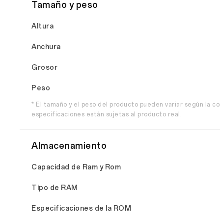
Tamaño y peso
Altura
Anchura
Grosor
Peso
* El tamaño y el peso del producto pueden variar según la co
especificaciones están sujetas al producto real.
Almacenamiento
Capacidad de Ram y Rom
Tipo de RAM
Especificaciones de la ROM