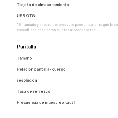
Tarjeta de almacenamiento
USB OTG
* El tamaño y el peso del producto pueden variar según la co
especificaciones están sujetas al producto real.
Pantalla
Tamaño
Relación pantalla- cuerpo
resolución
Tasa de refresco
Frecuencia de muestreo táctil