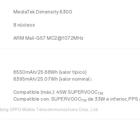
MediaTek Dimensity 6300
8 núcleos
ARM Mali-G57 MC2@1072MHz
6550mAh/25.68Wh (valor típico)
6395mAh/25.07Wh (valor nominal）
Compatible (máx.): 45W SUPERVOOC
TM
Compatible con: SUPERVOOC
de 33W e inferior, PPS
TM
ong OPPO Mobile Telecommunications Corp., Ltd.