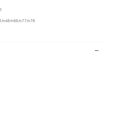
6
41/n48/n66/n77/n78