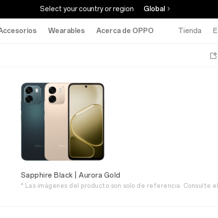
Select your country or region
Global
Accesorios
Wearables
Acerca de OPPO
Tienda
E
Sapphire Black | Aurora Gold
* Las imágenes del producto son solo de referencia. Consulte el