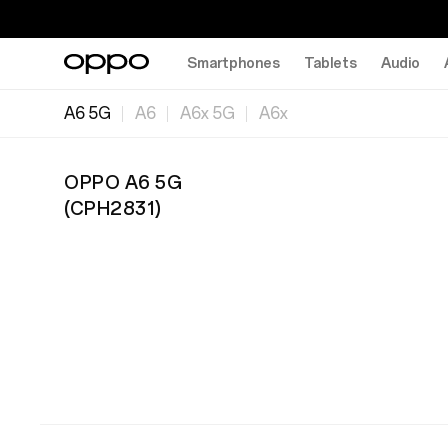
Smartphones
Tablets
Audio
A6 5G
A6
A6x 5G
A6x
OPPO A6 5G
(
CPH2831
)