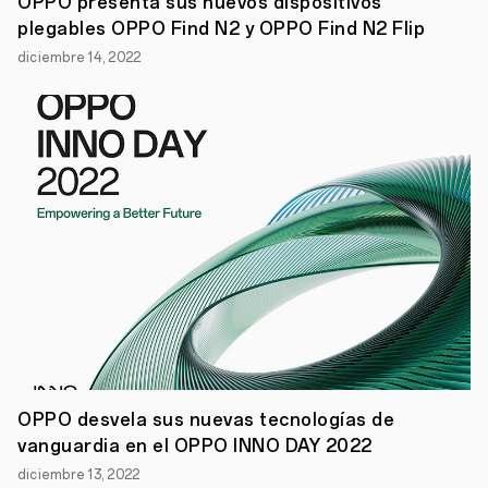
OPPO presenta sus nuevos dispositivos
años
plegables OPPO Find N2 y OPPO Find N2 Flip
de
garantía
diciembre 14, 2022
en
algunos
de
sus
dispositivos
actuales
y
futuros.
Se
convierte
así
en
el
único
fabricante
de
móviles
en
proporcionarlo
a
OPPO desvela sus nuevas tecnologías de
sus
vanguardia en el OPPO INNO DAY 2022
usuarios
en
diciembre 13, 2022