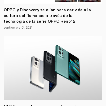
convertirse
en
OPPO y Discovery se alían para dar vida a la
uno
cultura del flamenco a través de la
de
los
tecnología de la serie OPPO Reno12
principales
fabricantes
septiembre 01, 2024
en
Europa,
actualmente
en
el
número
4,
y
por
ello
se
adelanta
al
mercado
y
aplica
desde
ya
3