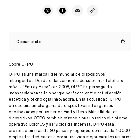
OPPO
amplía
Copiar texto
a
3
años
la
Sobre OPPO
garantía
de
OPPO es una marca líder mundial de dispositivos
sus
inteligentes. Desde el lanzamiento de su primer teléfono
dispositivos
móvil - "Smiley Face"- en 2008, OPPO ha perseguido
Premium
Prensa
·
incansablemente la sinergia perfecta entre satisfacción
septiembre
estética y tecnología innovadora. En la actualidad, OPPO
A
17, 2021
ofrece una amplia gama de dispositivos inteligentes
partir
encabezados por las series Find y Reno. Más allá de los
de
dispositivos, OPPO también ofrece a sus usuarios el sistema
septiembre
operativo ColorOS y servicios de Internet. OPPO está
de
2021
presente en más de 90 países y regiones, con más de 40.000
en
empleados dedicados a crear una vida mejor para los usuarios