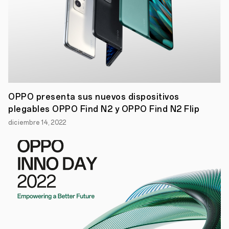
previa
de
ColorOS
basada
en
Android
13
Beta
1
para
desarrolladores,
OPPO presenta sus nuevos dispositivos
para
plegables OPPO Find N2 y OPPO Find N2 Flip
que
puedan
diciembre 14, 2022
ir
avanzando
en
nuevas
funcionalidades.