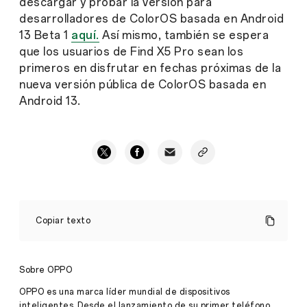
descargar y probar la versión para
desarrolladores de ColorOS basada en Android
13 Beta 1
aquí.
Así mismo, también se espera
que los usuarios de Find X5 Pro sean los
primeros en disfrutar en fechas próximas de la
nueva versión pública de ColorOS basada en
Android 13.
OPPO
Find
Copiar texto
X5
Pro
será
de
Sobre OPPO
los
primeros
OPPO es una marca líder mundial de dispositivos
smartphones
inteligentes. Desde el lanzamiento de su primer teléfono