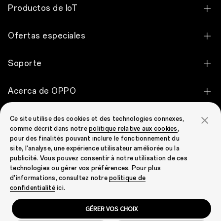
OPPO Find X9 Ultra
Productos de IoT
OPPO Find X9 Pro
OPPO Pad 5
Ofertas especiales
OPPO Find X9
OPPO Pad SE
Descuento de estudiantes
OPPO Reno16 FS 5G
Soporte
OPPO Pad Air
Programa de compras para empleados
OPPO Reno16 F 5G
Contáctenos
OPPO Pad 2
Acerca de OPPO
Programa para empleados del personal de OPPO
OPPO Reno16 5G
Servicio de reparación
OPPO Bubble
Dónde Comprar
OPPO Reno16 Pro 5G
OPPO Community
Ce site utilise des cookies et des technologies connexes,
Centro de servicios
OPPO Enco Air5
comme décrit dans notre
politique relative aux cookies
,
Nuestra historia
OPPO A6 Pro 5G
pour des finalités pouvant inclure le fonctionnement du
OPPO Community
Estado de la Garantía
OPPO Enco Air5s
site, l'analyse, une expérience utilisateur améliorée ou la
Tecnología
OPPO A6 5G
publicité. Vous pouvez consentir à notre utilisation de ces
FAQ
OPPO Enco Clip2 Open Earbuds
technologies ou gérer vos préférences. Pour plus
OPPO Apex Guard
OPPO A6
d'informations, consultez notre
politique de
Security Response Center
OPPO Enco Air5 Pro
Spain (Español)
confidentialité
ici.
Sala de prensa
OPPO A6x 5G
Garantía Limitada
OPPO Enco X3s
GÉRER VOS CHOIX
Empresas
OPPO A6x
Privacidad
Condiciones de uso
Cookies
Programa de reciclaje de desechos electrónicos
OPPO Enco Buds3