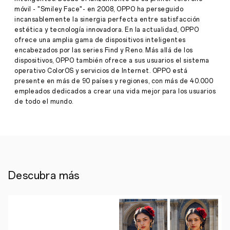
en
móvil - "Smiley Face"- en 2008, OPPO ha perseguido
recibir
incansablemente la sinergia perfecta entre satisfacción
la
actualización
estética y tecnología innovadora. En la actualidad, OPPO
de
ofrece una amplia gama de dispositivos inteligentes
Android
encabezados por las series Find y Reno. Más allá de los
13
dispositivos, OPPO también ofrece a sus usuarios el sistema
Beta
operativo ColorOS y servicios de Internet. OPPO está
Prensa
1
presente en más de 90 países y regiones, con más de 40.000
·
mayo
empleados dedicados a crear una vida mejor para los usuarios
18,
Madrid,
de todo el mundo.
2022
11
de
mayo
de
2022:
OPPO
ha
anunciado
Descubra más
hoy
que
su
buque
insignia
Find
X5