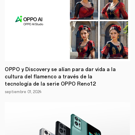
Pro
será
uno
de
los
primeros
dispositivos
en
recibir
la
nueva
actualización
de
OPPO y Discovery se alían para dar vida a la
Google
cultura del flamenco a través de la
Android
13
tecnología de la serie OPPO Reno12
Beta
1.
septiembre 01, 2024
Así
mismo,
OPPO
proporcionará
mientras
tanto
una
versión