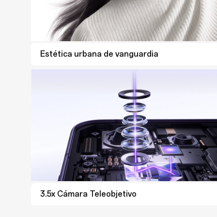
Estética urbana de vanguardia
Estética urbana de vanguardia
IP69 Resistencia al agua y al polvo
3.5x Cámara Teleobjetivo
MediaTek Dimensity 8350