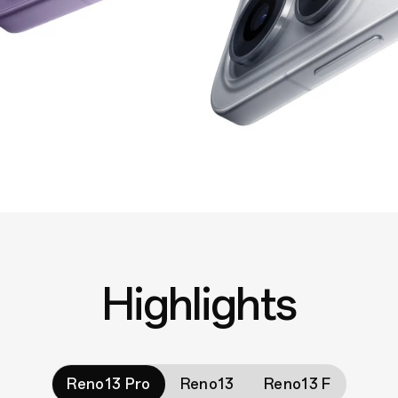
Highlights
Reno13 Pro
Reno13
Reno13 F