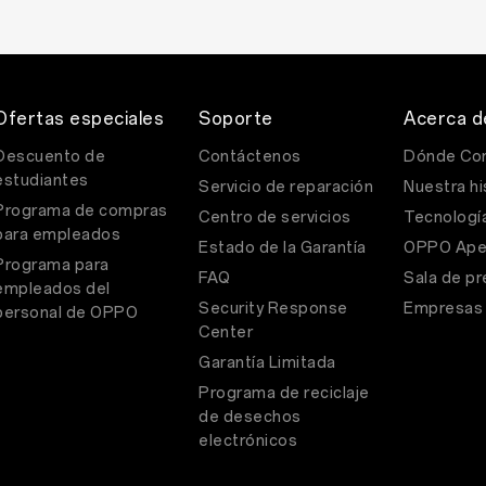
Ofertas especiales
Soporte
Acerca 
Descuento de
Contáctenos
Dónde Co
estudiantes
Servicio de reparación
Nuestra hi
Programa de compras
Centro de servicios
Tecnologí
para empleados
Estado de la Garantía
OPPO Ape
Programa para
FAQ
Sala de p
empleados del
Security Response
Empresas
personal de OPPO
Center
Garantía Limitada
Programa de reciclaje
de desechos
electrónicos