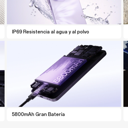
IP69 Resistencia al agua y al polvo
IP69 Resistencia al agua y al polvo
5800mAh Gran Batería
5800mAh Gran Batería
5600mAh Gran Batería