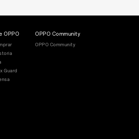
de OPPO
OPPO Community
mprar
OPPO Community
storia
a
x Guard
rensa