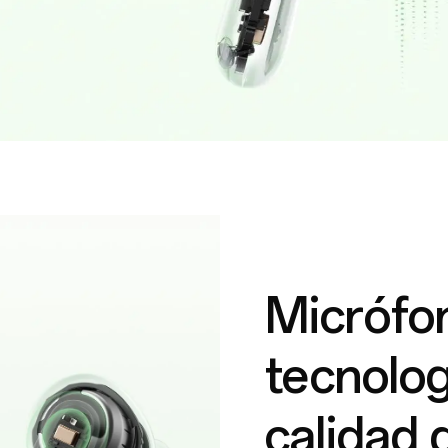
Micrófo
tecnolog
calidad 