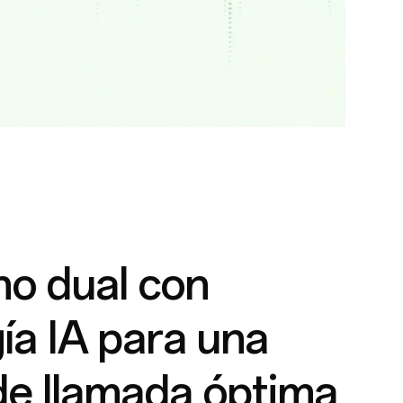
no dual con
ía IA para una
de llamada óptima