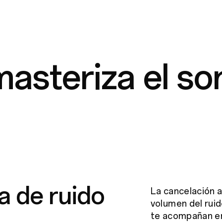
asteriza el so
a de ruido
La cancelación a
volumen del ruid
te acompañan en 