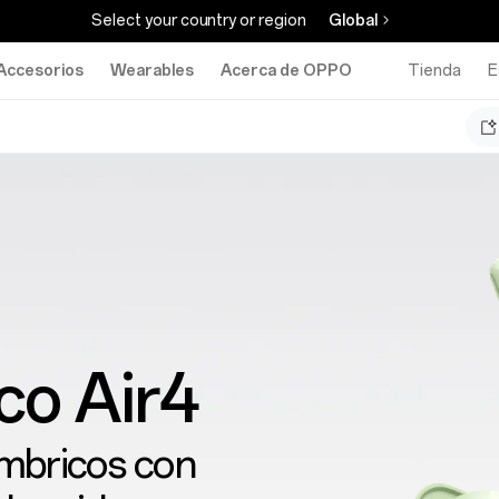
Select your country or region
Global
Accesorios
Wearables
Acerca de OPPO
Tienda
E
o Air4
ámbricos con