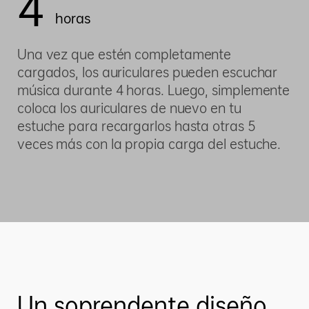
4
horas
Una vez que estén completamente
cargados, los auriculares pueden escuchar
música durante 4 horas. Luego, simplemente
coloca los auriculares de nuevo en tu
estuche para recargarlos hasta otras 5
veces más con la propia carga del estuche.
Un soprendente diseño