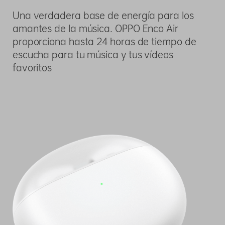
Una verdadera base de energía para los
amantes de la música. OPPO Enco Air
proporciona hasta 24 horas de tiempo de
escucha para tu música y tus vídeos
favoritos