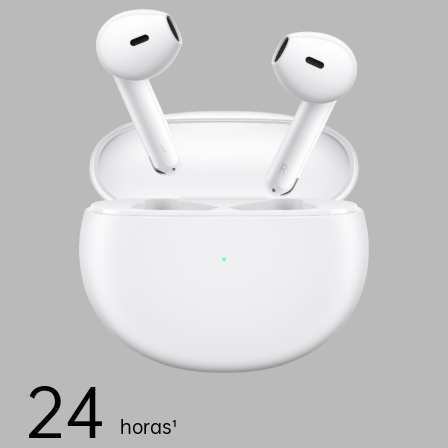
24
horas¹