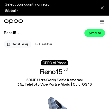
Select your country or region
Global
Reno15
Şimdi Al
Genel Bakış
Özellikler
5G
Reno15
50MP Ultra Geniş Selfie Kamerası
3.5x Telefoto Vibe Portre Modu | ColorOS 16