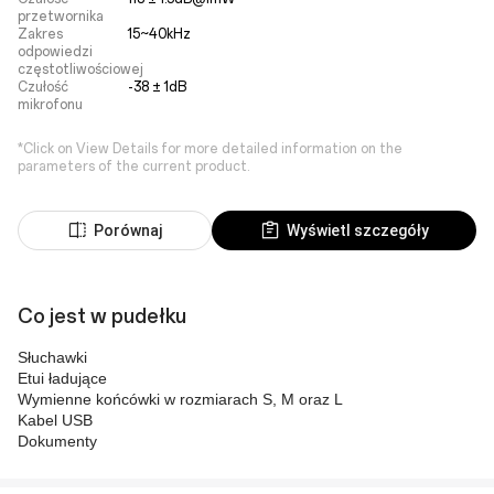
przetwornika
Zakres
15~40kHz
odpowiedzi
częstotliwościowej
Czułość
-38 ± 1dB
mikrofonu
*Click on View Details for more detailed information on the
parameters of the current product.
Porównaj
Wyświetl szczegóły
Co jest w pudełku
Słuchawki
Etui ładujące
Wymienne końcówki w rozmiarach S, M oraz L
Kabel USB
Dokumenty