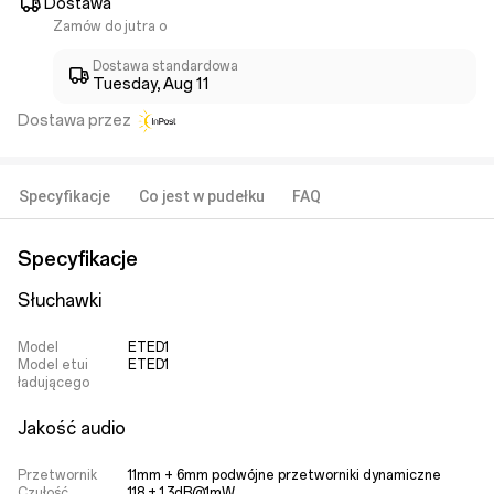
Dostawa
Zamów do jutra o
Dostawa standardowa
Tuesday, Aug 11
Dostawa przez
Specyfikacje
Co jest w pudełku
FAQ
Specyfikacje
Słuchawki
Model
ETED1
Model etui
ETED1
ładującego
Jakość audio
Przetwornik
11mm + 6mm podwójne przetworniki dynamiczne
Czułość
118 ± 1.3dB@1mW