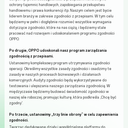
ochrony tajemnic handlowych, zapobiegania przekupstwu
handlowemu i prawa konkurencji itp. Naszym celem jest bycie
liderem branży w zakresie zgodności z przepisami. W tym celu
będziemy w pełni i dogłębnie rozumieć wszystkie wymagania
dotyczące zgodności, które na nas ciążą, i będziemy stale
pracować nad rozwojem i udoskonalaniem programu zgodności
OPPO.
Po drugie, OPPO udoskonali nasz program zarządzania
zgodnością z przepisami.
Ustanowimy kompleksowy program utrzymywania zgodności
operacji. Określimy wszystkie zasady zgodności i osadzimy te
zasady w naszych procesach biznesowych i działaniach
komercyjnych. Audyty zgodności będą wykorzystywane do
testowania i ulepszania naszego zarządzania zgodnością. W
międzyczasie będziemy budować świadomość zgodności w
naszej sile roboczej, promując kulturę, która podkreśla „Chcę być
zgodny”.
Po trzecie, ustanowimy „trzy linie obrony” w celu zapewnienia
zgodności.
Tworząc dedykowane działy i współdzielone platformy do