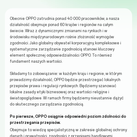
Obecnie OPPO zatrudnia ponad 40 000 pracowników, a nasza
działalność obejmuje ponad 60 krajów i regionów na całym
świecie. Wraz z dynamicznymi zmianami na rynkach i w
środowisku międzynarodowym rośnie złożoność wymogów
zgodności. Jako globalny obywatel korporacyjny, kompleksowe i
systematyczne zarządzanie zgodnością stanowi kluczowy
element społecznej odpowiedzialności OPPO. To również
fundament naszych wartości.
Składamy to zobowiązanie: w każdym kraju i regionie, w którym
prowadzimy działalność, OPPO będzie przestrzegać lokalnych
przepisów prawa i regulacji rynkowych. Będziemy szanować
lokalne zasady etyki biznesowej oraz wartości religijne i
światopoglądowe. W ramach firmy będziemy nieustannie dążyć
do skutecznego zarządzania zgodnością.
Po pierwsze, OPPO osiągnie odpowiedni poziom zdolności do
przestrzegania przepisów.
Obejmuje to wiedzę specjalistyczną w zakresie globalnej ochrony
danych i prywatności, zgodności z przepisami handlowymi,