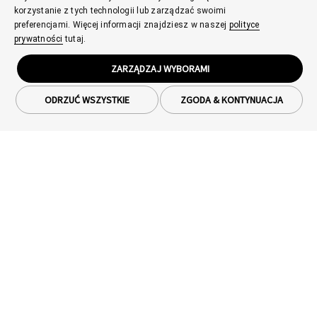
korzystanie z tych technologii lub zarządzać swoimi
preferencjami. Więcej informacji znajdziesz w naszej
polityce
prywatności
tutaj.
ZARZĄDZAJ WYBORAMI
ODRZUĆ WSZYSTKIE
ZGODA & KONTYNUACJA
Smartfony
OPPO Find X9 Ultra
Produkty IoT
OPPO Reno15 Pro 5G