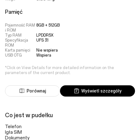
Pamięć
Pojemność RAM
8GB + 512GB
i ROM
Typ RAM
LPDDR5X
Specyfikacja
UFS 3.1
ROM
Karta pamięci
Nie wspiera
USB OTG
Wspiera
*Click on View Details for more detailed information on the
parameters of the current product.
Porównaj
Wyświetl szczegóły
Co jest w pudełku
Telefon
Igła SIM
Dokumenty