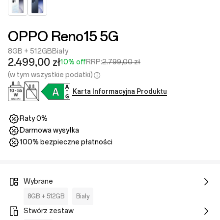
OPPO Reno15 5G
8GB + 512GB
Biały
2.499,00 zł
10% off
RRP:
2.799,00 zł
(w tym wszystkie podatki)
Karta Informacyjna Produktu
Raty 0%
Darmowa wysyłka
100% bezpieczne płatności
Wybrane
8GB + 512GB
Biały
Stwórz zestaw