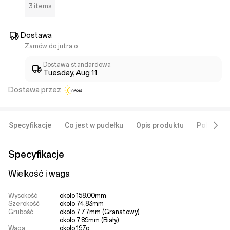
3 items
Dostawa
Zamów do jutra o
Dostawa standardowa
Tuesday, Aug 11
Dostawa przez
Specyfikacje
Co jest w pudełku
Opis produktu
Polecane
Specyfikacje
Wielkość i waga
Wysokość
około 158.00mm
Szerokość
około 74,83mm
Grubość
około 7,77mm (Granatowy)

około 7,89mm (Biały)
Waga
około 197g