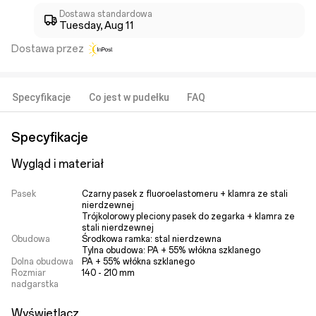
Dostawa standardowa
Tuesday, Aug 11
Dostawa przez
Specyfikacje
Co jest w pudełku
FAQ
Specyfikacje
Wygląd i materiał
Pasek
Czarny pasek z fluoroelastomeru + klamra ze stali 
nierdzewnej

Trójkolorowy pleciony pasek do zegarka + klamra ze 
stali nierdzewnej
Obudowa
Środkowa ramka: stal nierdzewna

Tylna obudowa: PA + 55% włókna szklanego
Dolna obudowa
PA + 55% włókna szklanego
Rozmiar
140 - 210 mm
nadgarstka
Wyświetlacz