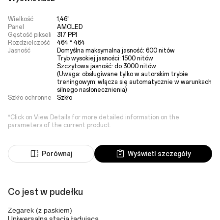
Wielkość
1,46"
Panel
AMOLED
Gęstość pikseli
317 PPI
Rozdzielczość
464 * 464
Jasność
Domyślna maksymalna jasność: 600 nitów

Tryb wysokiej jasności: 1500 nitów

Szczytowa jasność: do 3000 nitów

(Uwaga: obsługiwane tylko w autorskim trybie 
treningowym; włącza się automatycznie w warunkach 
silnego nasłonecznienia)
Szkło ochronne
Szkło
*Click on View Details for more detailed information on the
parameters of the current product.
Porównaj
Wyświetl szczegóły
Co jest w pudełku
Zegarek (z paskiem)
Uniwersalna stacja ładująca