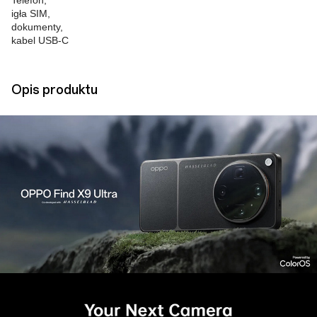
Telefon,
igła SIM,
dokumenty,
kabel USB-C
Opis produktu