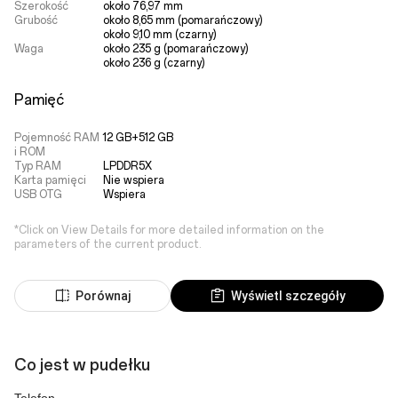
Szerokość
około 76,97 mm
Grubość
około 8,65 mm (pomarańczowy)

około 9,10 mm (czarny)
Waga
około 235 g (pomarańczowy)

około 236 g (czarny)
Pamięć
Pojemność RAM
12 GB+512 GB
i ROM
Typ RAM
LPDDR5X
Karta pamięci
Nie wspiera
USB OTG
Wspiera
*Click on View Details for more detailed information on the
parameters of the current product.
Porównaj
Wyświetl szczegóły
Co jest w pudełku