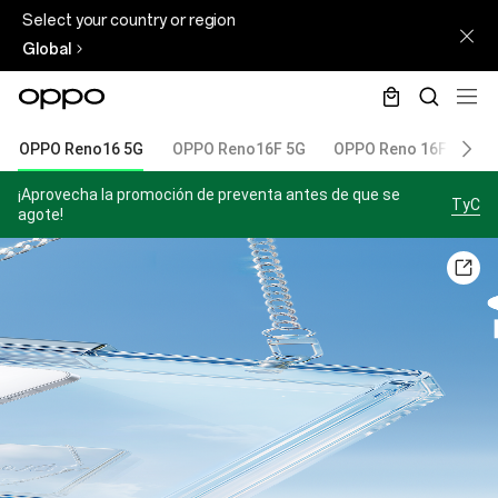
Select your country or region
Global
OPPO Reno16 5G
OPPO Reno16F 5G
OPPO Reno 16F 5G x B
¡Aprovecha la promoción de preventa antes de que se
TyC
agote!