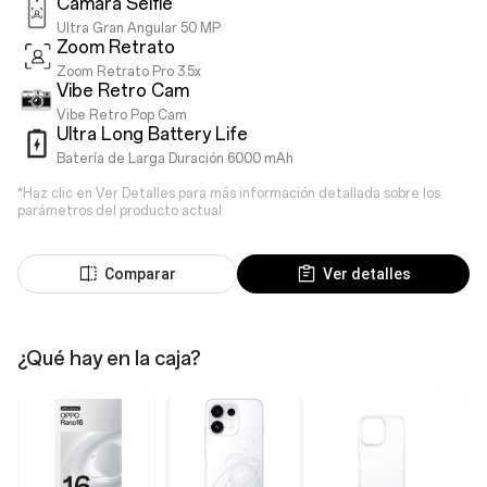
Cámara Selfie
Ultra Gran Angular 50 MP
Zoom Retrato
Zoom Retrato Pro 3.5x
Vibe Retro Cam
Vibe Retro Pop Cam
Ultra Long Battery Life
Batería de Larga Duración 6000 mAh
*Haz clic en Ver Detalles para más información detallada sobre los
parámetros del producto actual.
Comparar
Ver detalles
¿Qué hay en la caja?