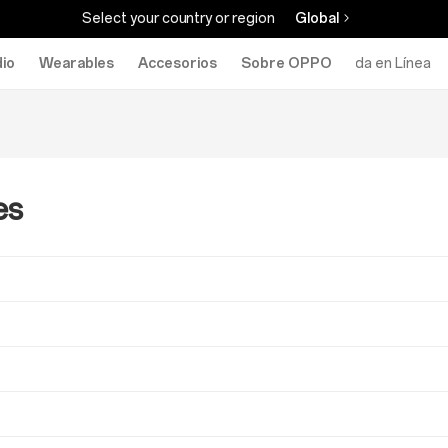
Select your country or region
Global
io
Wearables
Accesorios
Sobre OPPO
Tienda en Línea
es