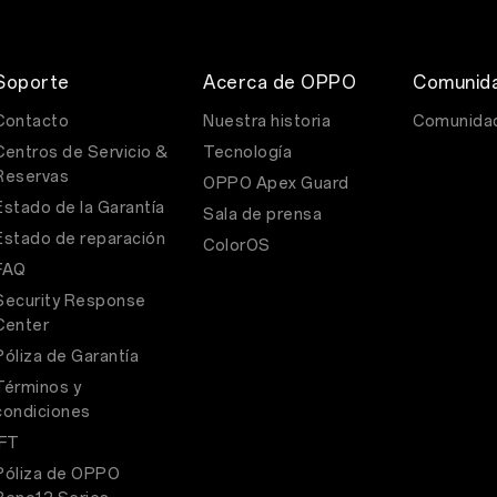
Soporte
Acerca de OPPO
Comunid
Contacto
Nuestra historia
Comunida
Centros de Servicio &
Tecnología
Reservas
OPPO Apex Guard
Estado de la Garantía
Sala de prensa
Estado de reparación
ColorOS
FAQ
Security Response
Center
Póliza de Garantía
Términos y
condiciones
IFT
Póliza de OPPO