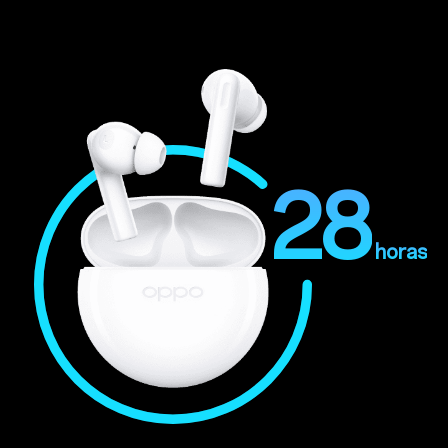
28
horas