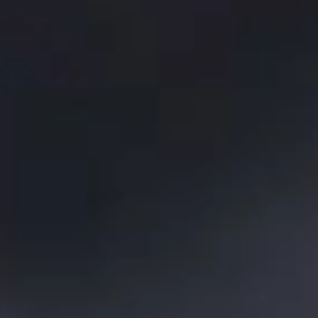
Линия сборки печатных плат
На 95 %
Более 1900
автоматизированный
сборок материнских