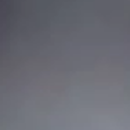
Больше,
чем устройство для
повседневного
использования