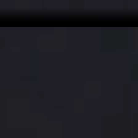
Точность, на которую
можно положиться
При
автоматизированной на 95 % сборке
компоненты
размещаются с
микронной точностью
на плотной
многослойной плате, что обеспечивает стабильное
быстродействие и надежность на протяжении
долгого срока службы. Более 30 % этих компонентов
имеют размер всего 0,4 × 0,2 мм и распределены по
21 слою материнской платы
Find X9 Pro
.