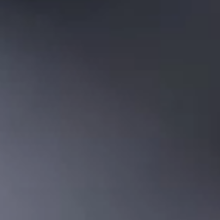
поверхностный монтаж
плат
Прорывное инженерное решение.
Безграничная мощь.
Телефон оснащен
литий-полимерной аккумуляторной
батареей на микросхемном уровне
и
ультрасовременным экраном
со
сверхузкой кромкой
,
благодаря которой изображение «растекается» до
самых краев и контент ощущается более обширным и
непрерывным, чем когда-либо. Читаете ли вы,
редактируете или просто смотрите — границы
буквально исчезают из поля зрения, и контент
выходит на первый план.