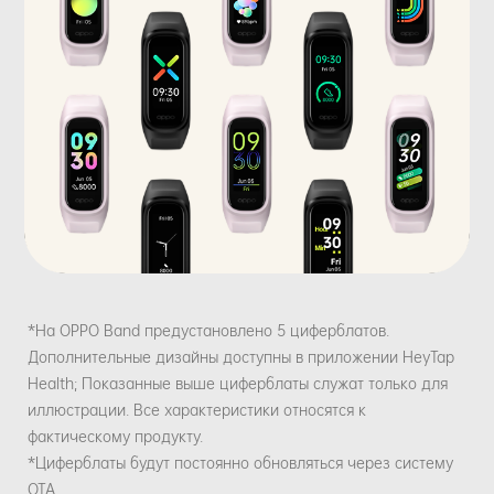
*На OPPO Band предустановлено 5 циферблатов.
Дополнительные дизайны доступны в приложении HeyTap
Health; Показанные выше циферблаты служат только для
иллюстрации. Все характеристики относятся к
фактическому продукту.
*Циферблаты будут постоянно обновляться через систему
OTA.