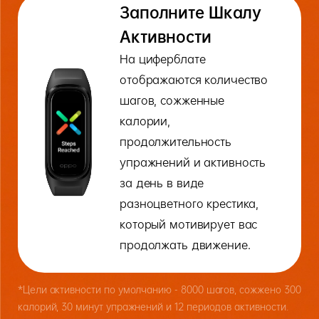
Заполните Шкалу
Активности
На циферблате
отображаются количество
шагов, сожженные
калории,
продолжительность
упражнений и активность
за день в виде
разноцветного крестика,
который мотивирует вас
продолжать движение.
*Цели активности по умолчанию - 8000 шагов, сожжено 300
калорий, 30 минут упражнений и 12 периодов активности.