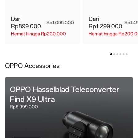
Dari
Dari
Rp1.099.000
Rp1.4
Rp899.000
Rp1.299.000
Hemat hingga Rp200.000
Hemat hingga Rp200.
OPPO Accessories
OPPO Hasselblad Teleconverter
Find X9 Ultra
Rp6.999.000