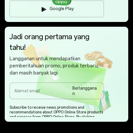
Google Play
Jadi orang pertama yang
tahu!
Langganan untuk mendapatkan
pemberitahuan promo, produk terbaru,
dan masih banyak lagi
Berlanggana
Alamat email
n
Subscribe to receive news, promotions and
recommendations about OPPO Online Store products
and services from OPPO Online Store. By clicking
'Confirm' ,you consent to our
Kebijakan Privasi.