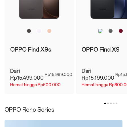
OPPO Find X9s
OPPO Find X9
Dari
Dari
Rp15.999.000
Rp15.
Rp15.499.000
Rp15.199.000
Hemat hingga Rp500.000
Hemat hingga Rp800.
OPPO Reno Series