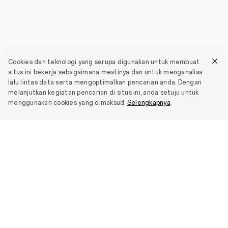
Cookies dan teknologi yang serupa digunakan untuk membuat
situs ini bekerja sebagaimana mestinya dan untuk menganalisa
lalu lintas data serta mengoptimalkan pencarian anda. Dengan
melanjutkan kegiatan pencarian di situs ini, anda setuju untuk
menggunakan cookies yang dimaksud.
Selengkapnya
.
Selanjutnya
Smartphone
OPPO Find X9 Ultra
Produk IoT
OPPO Find X9s
OPPO Bubble
Lokasi Pembelian
OPPO Find X9 Pro
OPPO Pad SE