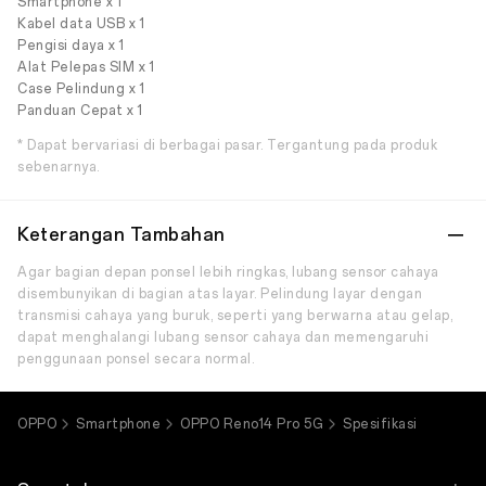
Smartphone x 1
Kabel data USB x 1
Pengisi daya x 1
Alat Pelepas SIM x 1
Case Pelindung x 1
Panduan Cepat x 1
* Dapat bervariasi di berbagai pasar. Tergantung pada produk
sebenarnya.
Keterangan Tambahan
Agar bagian depan ponsel lebih ringkas, lubang sensor cahaya
disembunyikan di bagian atas layar. Pelindung layar dengan
transmisi cahaya yang buruk, seperti yang berwarna atau gelap,
dapat menghalangi lubang sensor cahaya dan memengaruhi
penggunaan ponsel secara normal.
OPPO
Smartphone
OPPO Reno14 Pro 5G
Spesifikasi