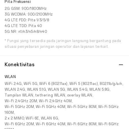
Pita Frekuensi
2G GSM: 900/1800MHz
3G WCDMA: 900/2100MHz
4G LTE FDD: Pita 1/3/5/8
4G LTE TDD: Pita 40
5G NR: n1/n3/n5/n8/n40
* Fungsi yang tersedia pada jaringan langsung bergantung pada
situasi penyebaran jaringan operator dan layanan terkait.
Konektivitas
WLAN
WiFi 2.4G, WiFi 5G, WiFi 6 (802.11ax), WiFi 5 (802.11ac), 802.11b/g/a/n,
WLAN 2.4G, WLAN 5.1G, WLAN 5G, WLAN 5.4G, WLAN 5.8G,
Tampilan WLAN, tethering WLAN, overlay WLAN,
Wi-Fi 2.4GHz 20M, Wi-Fi 2,4GHz 40M,
Wi-Fi 5GHz 20M, Wi-Fi 5GHz 40M, Wi-Fi 5GHz 80M, Wi-Fi 5GHz
160M,
2 x 2 MIMO, WiFi 6E, WLAN 6G,
Wi-Fi 6GHz 20M, Wi-Fi 6GHz 40M, Wi-Fi 6GHz 80M, Wi-Fi 6GHz