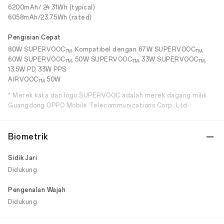
6200mAh/ 24.31Wh (typical)
6058mAh/23.75Wh (rated)
Pengisian Cepat
80W SUPERVOOC
. Kompatibel dengan 67W SUPERVOOC
,
TM
TM
60W SUPERVOOC
, 50W SUPERVOOC
, 33W SUPERVOOC
,
TM
TM
TM
13,5W PD, 33W PPS
AIRVOOC
50W
TM
* Merek kata dan logo SUPERVOOC adalah merek dagang milik
Guangdong OPPO Mobile Telecommunications Corp., Ltd.
Biometrik
Sidik Jari
Didukung
Pengenalan Wajah
Didukung