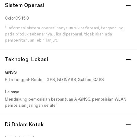
Sistem Operasi
ColorOS 15.0
* Informasi sistem operasi hanya untuk referensi, tergantung
pada produk sebenarnya. Jika diperbarui, tidak akan ada
pemberitahuan lebih lanjut.
Teknologi Lokasi
GNSS
Pita tunggal: Beidou, GPS, GLONASS, Galileo, QZSS
Lainnya
Mendukung pemosisian berbantuan A-GNSS, pemosisian WLAN,
pemosisian jaringan seluler
Di Dalam Kotak