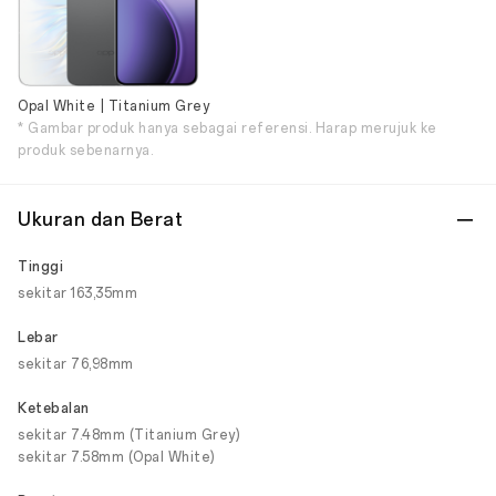
Opal White | Titanium Grey
* Gambar produk hanya sebagai referensi. Harap merujuk ke
produk sebenarnya.
Ukuran dan Berat
Tinggi
sekitar 163,35mm
Lebar
sekitar 76,98mm
Ketebalan
sekitar 7.48mm (Titanium Grey)
sekitar 7.58mm (Opal White)