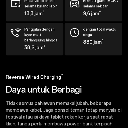
Putar video online
Nikmati game MOBA
selama kurang lebih
selama sekitar
6
6
13,3 jam
9,6 jam
Panggilan dengan
dengan total waktu
layar mati
siaga
berlangsung hingga
6
880 jam
6
38,2 jam
7
Reverse Wired Charging
Daya untuk Berbagi
Tidak semua pahlawan memakai jubah, beberapa
membawa kabel. Jaga ponsel teman tetap menyala di
festival atau isi daya tablet rekan kerja saat rapat
klien, tanpa perlu membawa power bank terpisah.