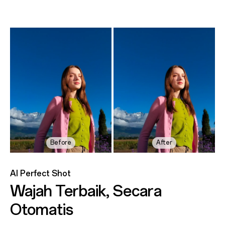
Before
Before
Before
After
After
After
AI Perfect Shot
Wajah Terbaik, Secara
Otomatis