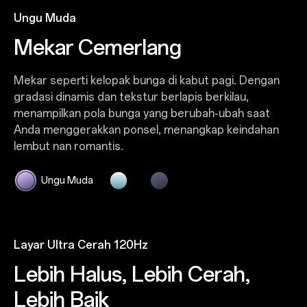
Ungu Muda
Biru Muda
Ungu Tua
Mekar Cemerlang
Lapisan Biru yang Cerah
Malam yang Indah
Mekar seperti kelopak bunga di kabut pagi. Dengan
Warna biru yang terinspirasi gletser berkilauan
Ungu tua berpadu dengan nuansa titanium,
gradasi dinamis dan tekstur berlapis berkilau,
dengan kilau kristal es. Lapisan matte dan tekstur UV-
menggemakan kedalaman malam yang tenang.
menampilkan pola bunga yang berubah-ubah saat
nya menyebarkan cahaya bak prisma beku,
Tekstur kaca matte-nya menciptakan sentuhan halus
Anda menggerakkan ponsel, menangkap keindahan
menciptakan efek tembus cahaya yang terasa ringan
di tangan.
lembut nan romantis.
dan elegan.
Biru Muda
Layar Ultra Cerah 120Hz
Lebih Halus, Lebih Cerah,
Lebih Baik