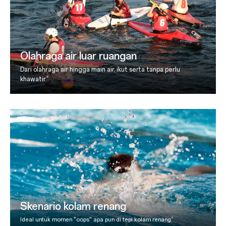
Olahraga air luar ruangan
Dari olahraga air hingga main air, ikut serta tanpa perlu
9
khawatir.
Skenario kolam renang
9
Ideal untuk momen "oops" apa pun di tepi kolam renang.