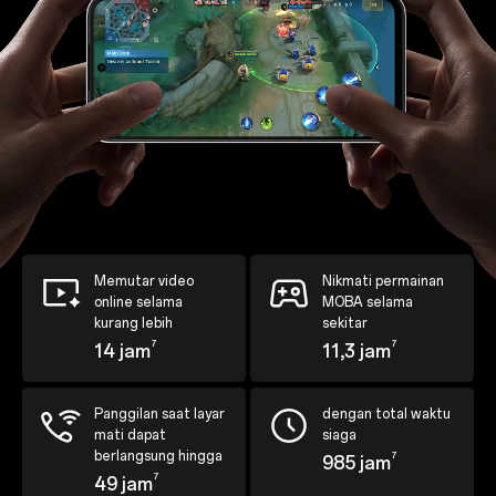
Memutar video
Nikmati permainan
online selama
MOBA selama
kurang lebih
sekitar
7
7
14 jam
11,3 jam
Panggilan saat layar
dengan total waktu
mati dapat
siaga
berlangsung hingga
7
985 jam
7
49 jam