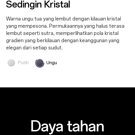
Bersinar Seperti Kristal
Sedingin Kristal
Warna putih kristal lembut dengan kilau seperti batu
Warna ungu tua yang lembut dengan kilauan kristal
permata. Permukaan luarnya yang matte terasa halus
yang mempesona. Permukaannya yang halus terasa
dan nyaman di kulit, memperlihatkan tekstur kristal
lembut seperti sutra, memperlihatkan pola kristal
halus yang berkilau lembut di bawah perubahan
gradien yang berkilauan dengan keanggunan yang
cahaya.
elegan dari setiap sudut.
Putih
Ungu
Daya tahan