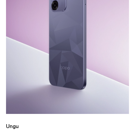
Putih
Ungu