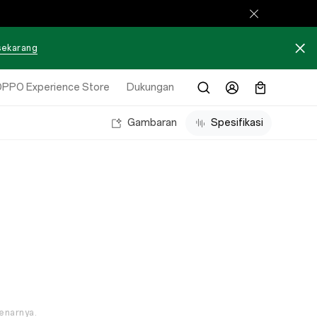
 sekarang
PPO Experience Store
Dukungan
Gambaran
Spesifikasi
benarnya.