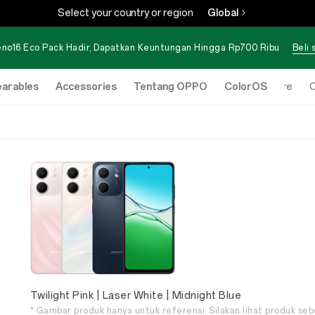
Select your country or region
Global
no16 Eco Pack Hadir, Dapatkan Keuntungan Hingga Rp700 Ribu
Beli
arables
Accessories
Tentang OPPO
ColorOS
Online Store
O
Twilight Pink | Laser White | Midnight Blue
* Gambar produk hanya untuk referensi. Silakan lihat produk se