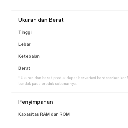
Ukuran dan Berat
Tinggi
Lebar
Ketebalan
Berat
* Ukuran dan berat produk dapat bervariasi berdasarkan konf
tunduk pada produk sebenarnya.
Penyimpanan
Kapasitas RAM dan ROM