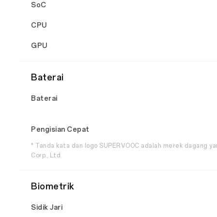
SoC
CPU
GPU
Baterai
Baterai
Pengisian Cepat
* Tanda kata dan logo SUPERVOOC adalah merek dagang yan
Corp., Ltd.
Biometrik
Sidik Jari