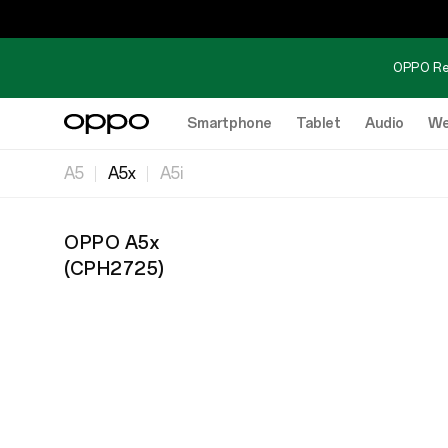
OPPO Re
Smartphone
Tablet
Audio
We
A5
A5x
A5i
OPPO A5x
(
CPH2725
)