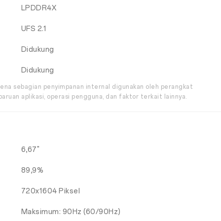
LPDDR4X
UFS 2.1
Didukung
Didukung
arena sebagian penyimpanan internal digunakan oleh perangkat
uan aplikasi, operasi pengguna, dan faktor terkait lainnya.
6,67"
89,9%
720x1604 Piksel
Maksimum: 90Hz (60/90Hz)