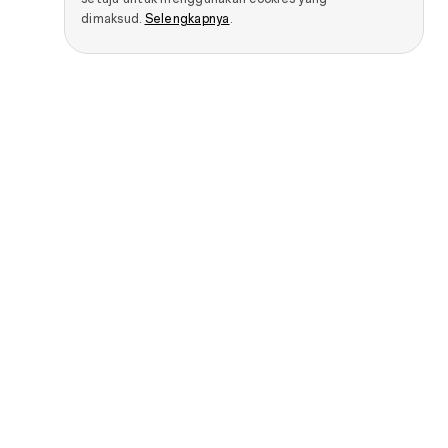
dimaksud.
Selengkapnya
.
Smartphone
Produk IoT
OPPO Find X9 Ultra
OPPO Bubble
OPPO Find X9s
OPPO Pad SE
OPPO Find X9 Pro
OPPO Pad 3 Matte
Display Edition
OPPO Find X9
OPPO Pad Neo
OPPO Find N5
OPPO Pad 2
OPPO Reno16 Pro 5G