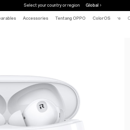
Select your country or region
Global
arables
Accessories
Tentang OPPO
ColorOS
Online Store
O