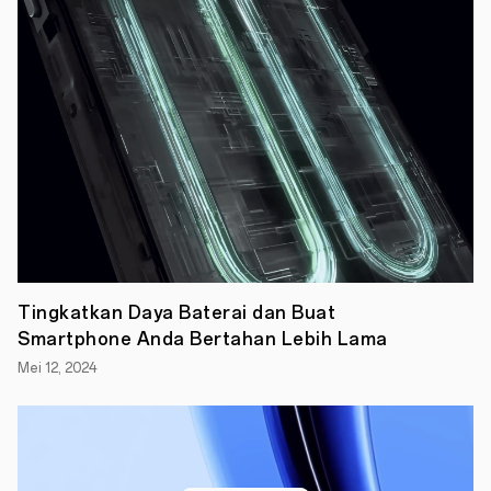
OPPO
selalu
mencari
cara
untuk
memudahkan
kehidupan
Anda,
dan
tentu
saja,
fitur-
fitur
dasar
pengeditan
telah
menjadi
Tingkatkan Daya Baterai dan Buat
fitur
Smartphone Anda Bertahan Lebih Lama
utama
smartphone
Mei 12, 2024
dalam
beberapa
waktu.
Dan
kini,
ColorOS
14