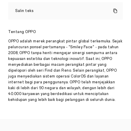
Cara
Membuat
Salin teks
Smartphone
Anda
Menjadi
Perangkat
Tentang OPPO
Editing
Semua
Terbaik
OPPO adalah merek perangkat pintar global terkemuka. Sejak
Cerita
·
peluncuran ponsel pertamanya - "Smiley Face" - pada tahun
Feb
2008, OPPO tanpa henti mengejar sinergi sempurna antara
Mudah
22,
kepuasan estetika dan teknologi inovatif. Saat ini, OPPO
sekali
2024
untuk
menyediakan berbagai macam perangkat pintar yang
mencari
dipelopori oleh seri Find dan Reno. Selain perangkat, OPPO
alasan
juga menyediakan sistem operasi ColorOS dan layanan
ketika
internet bagi para penggunanya. OPPO telah menjejakkan
sebuah
kaki di lebih dari 90 negara dan wilayah, dengan lebih dari
proyek
besar
40.000 karyawan yang berdedikasi untuk menciptakan
akan
kehidupan yang lebih baik bagi pelanggan di seluruh dunia.
dimulai
dengan:
“Saya
tidak
punya
alat