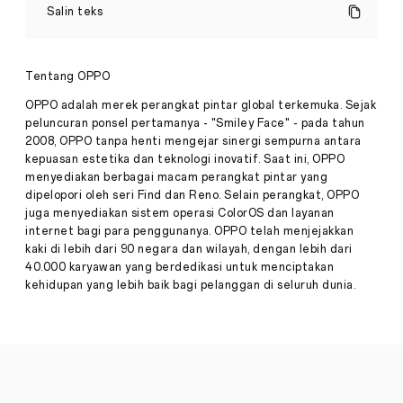
Teknologi
Salin teks
Dapat
Meningkatkan
Keseimbangan
Kehidupan
Tentang OPPO
dan
Pekerjaan
Semua
OPPO adalah merek perangkat pintar global terkemuka. Sejak
Anda?
Cerita
·
peluncuran ponsel pertamanya - "Smiley Face" - pada tahun
2008, OPPO tanpa henti mengejar sinergi sempurna antara
Mei
kepuasan estetika dan teknologi inovatif. Saat ini, OPPO
Dunia
26,
kerja
menyediakan berbagai macam perangkat pintar yang
2023
senantiasa
dipelopori oleh seri Find dan Reno. Selain perangkat, OPPO
berubah.
juga menyediakan sistem operasi ColorOS dan layanan
Tetapi
internet bagi para penggunanya. OPPO telah menjejakkan
sekarang,
kaki di lebih dari 90 negara dan wilayah, dengan lebih dari
laju
perubahannya
40.000 karyawan yang berdedikasi untuk menciptakan
seringkali
kehidupan yang lebih baik bagi pelanggan di seluruh dunia.
memusingkan.
Dengan
maraknya
WFH
dan
(hampir)
selalu