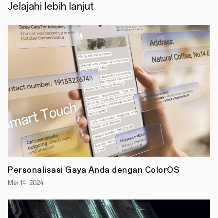
online,
Jelajahi lebih lanjut
kita
jadi
bertanya-
tanya:
Bagaimana
kita
dapat
memanfaatkan
teknologi
untuk
memerangi
potensi
dampak
negatifnya
terhadap
kesejahteraan
digital
kita?
Personalisasi Gaya Anda dengan ColorOS
Mei 14, 2024