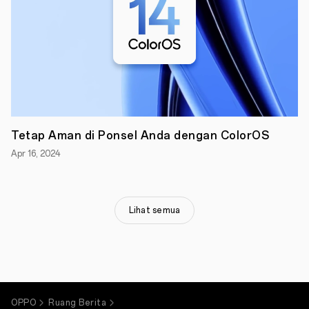
Teknologi
dapat
membantu
kita
mencapai
banyak
hal,
tetapi
juga
dapat
Tetap Aman di Ponsel Anda dengan ColorOS
mengalihkan
perhatian
Apr 16, 2024
kita
dari
tujuan.
Sebagai
perusahaan
Lihat semua
smartphone,
kami
tahu
bahwa
kami
memiliki
peran
penting.
OPPO
Ruang Berita