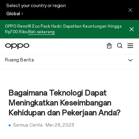
Select your country or region
Global
OPPO Reno16 Eco Pack Hadir, Dapatkan Keuntungan Hingga
Rp700 Ribu
Beli sekarang
Ruang Berita
Bagaimana Teknologi Dapat
Meningkatkan Keseimbangan
Kehidupan dan Pekerjaan Anda?
Semua Cerita
·
Mei 26, 2023