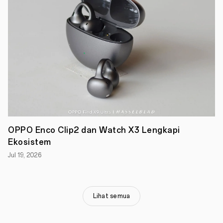
di
berbagai
spot
paling
hype.
Mengusung
tema
"Hangout
with
Reno"
,
Reno
Land
menjadi
pembuktian
nyata
OPPO Enco Clip2 dan Watch X3 Lengkapi
bahwa
Ekosistem
OPPO
Reno15
Jul 19, 2026
Series
bukan
sekadar
smartphone
baru,
Lihat semua
tetapi
partner
hangout