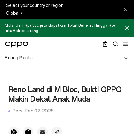
Select your country or region
Global
Mulai dari Rp7,999 juta dapatkan Total Benefit Hingga Rp7
juta
Beli sekarang
Ruang Berita
Reno Land di M Bloc, Bukti OPPO
Makin Dekat Anak Muda
Pers
·
Feb 02, 2026