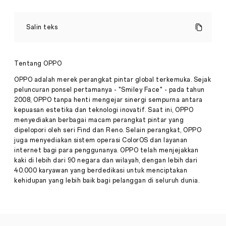
Reno
Land
Salin teks
di
M
Bloc,
Bukti
Tentang OPPO
OPPO
Makin
OPPO adalah merek perangkat pintar global terkemuka. Sejak
Dekat
peluncuran ponsel pertamanya - "Smiley Face" - pada tahun
Anak
2008, OPPO tanpa henti mengejar sinergi sempurna antara
Pers
Muda
kepuasan estetika dan teknologi inovatif. Saat ini, OPPO
·
Feb
menyediakan berbagai macam perangkat pintar yang
02,
Jakarta,
dipelopori oleh seri Find dan Reno. Selain perangkat, OPPO
2026
26
juga menyediakan sistem operasi ColorOS dan layanan
Januari
internet bagi para penggunanya. OPPO telah menjejakkan
2026
kaki di lebih dari 90 negara dan wilayah, dengan lebih dari
—
Selama
40.000 karyawan yang berdedikasi untuk menciptakan
tiga
kehidupan yang lebih baik bagi pelanggan di seluruh dunia.
hari
penuh,
M
Bloc
Space