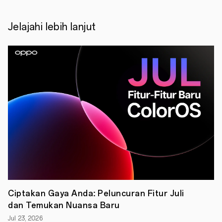
berubah
menjadi
salah
Jelajahi lebih lanjut
satu
spot
hangout
paling
ramai
di
Jakarta.
Reno
Land
yang
menjadi
event
eksklusif
dari
OPPO
yang
digelar
pada
23–
25
Ciptakan Gaya Anda: Peluncuran Fitur Juli
Januari
dan Temukan Nuansa Baru
2026,
sukses
Jul 23, 2026