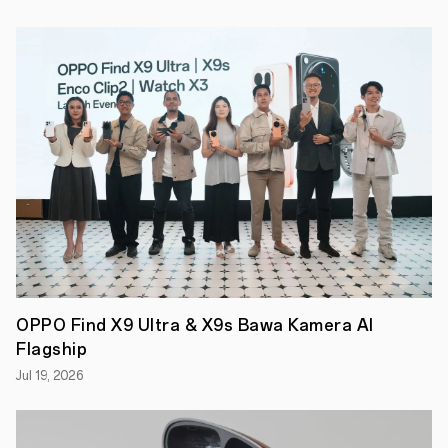
menyedot
antusiasme
anak
muda
dalam
jumlah
besar.
Area
event
dipadati
pengunjung
sejak
awal
hari,
dengan
antrean
panjang
yang
tak
OPPO Find X9 Ultra & X9s Bawa Kamera AI
putus
untuk
Flagship
masuk,
mencoba
Jul 19, 2026
instalasi,
hingga
mengabadikan
momen