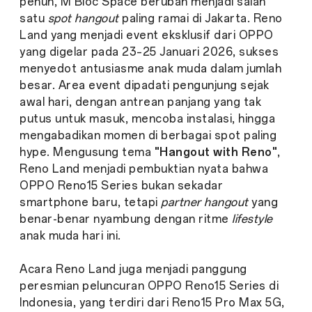
penuh, M Bloc Space berubah menjadi salah
satu
spot hangout
paling ramai di Jakarta. Reno
Land yang menjadi event eksklusif dari OPPO
yang digelar pada 23–25 Januari 2026, sukses
menyedot antusiasme anak muda dalam jumlah
besar. Area event dipadati pengunjung sejak
awal hari, dengan antrean panjang yang tak
putus untuk masuk, mencoba instalasi, hingga
mengabadikan momen di berbagai spot paling
hype. Mengusung tema
"Hangout with Reno"
,
Reno Land menjadi pembuktian nyata bahwa
OPPO Reno15 Series bukan sekadar
smartphone baru, tetapi
partner hangout
yang
benar-benar nyambung dengan ritme
lifestyle
anak muda hari ini.
Acara Reno Land juga menjadi panggung
peresmian peluncuran OPPO Reno15 Series di
Indonesia, yang terdiri dari Reno15 Pro Max 5G,