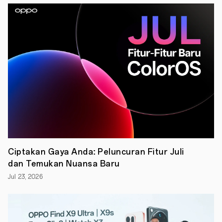
-
OPPO
dengan
bangga
mengumumkan
kerjasama
eksklusif
bersama
Smailing
Tour
dalam
menghadirkan
pengalaman
perjalanan
yang
tak
terlupakan
melalui
Ciptakan Gaya Anda: Peluncuran Fitur Juli
pameran
dan Temukan Nuansa Baru
OPPO
Smailing
Jul 23, 2026
Tour
Travel
Fair.
Acara
ini