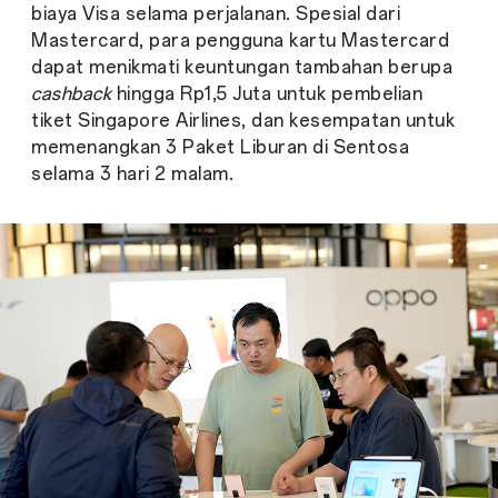
biaya Visa selama perjalanan. Spesial dari
Mastercard, para pengguna kartu Mastercard
dapat menikmati keuntungan tambahan berupa
cashback
hingga Rp1,5 Juta untuk pembelian
tiket Singapore Airlines, dan kesempatan untuk
memenangkan 3 Paket Liburan di Sentosa
selama 3 hari 2 malam.