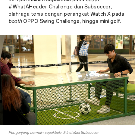
#WhatAHeader Challenge dan Subsoccer,
olahraga tenis dengan perangkat Watch X pada
booth
OPPO Swing Challenge, hingga mini golf.
Pengunjung bermain sepakbola di Instalasi Subsoccer