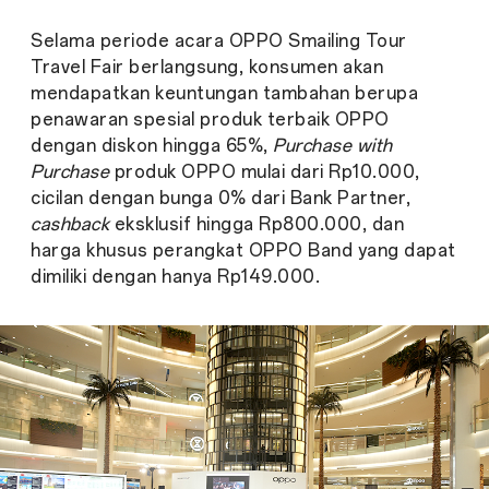
Selama periode acara OPPO Smailing Tour
Travel Fair berlangsung, konsumen akan
mendapatkan keuntungan tambahan berupa
penawaran spesial produk terbaik OPPO
dengan diskon hingga 65%,
Purchase with
Purchase
produk OPPO mulai dari Rp10.000,
cicilan dengan bunga 0% dari Bank Partner,
cashback
eksklusif
hingga Rp800.000, dan
harga khusus perangkat OPPO Band yang dapat
dimiliki dengan hanya Rp149.000.