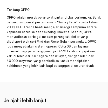
Fair
Resmi
Tentang OPPO
Digelar,
Tawarkan
OPPO adalah merek perangkat pintar global terkemuka. Sejak
Pengalaman
peluncuran ponsel pertamanya - "Smiley Face" - pada tahun
Traveling
2008, OPPO tanpa henti mengejar sinergi sempurna antara
Eksklusif
kepuasan estetika dan teknologi inovatif. Saat ini, OPPO
dengan
Diskon
menyediakan berbagai macam perangkat pintar yang
Sampai
dipelopori oleh seri Find dan Reno. Selain perangkat, OPPO
65%
juga menyediakan sistem operasi ColorOS dan layanan
untuk
internet bagi para penggunanya. OPPO telah menjejakkan
Perangkat
kaki di lebih dari 90 negara dan wilayah, dengan lebih dari
Pilihan
hingga
40.000 karyawan yang berdedikasi untuk menciptakan
Tiket
kehidupan yang lebih baik bagi pelanggan di seluruh dunia.
Gratis
ke
Luar
Pers
Negeri!
·
Mei
15,
Jakarta,
2024
15
Jelajahi lebih lanjut
Mei
2024