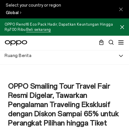
Select your country or region
Global
OPPO Reno16 Eco Pack Hadir, Dapatkan Keuntungan Hingga
Rp700 Ribu
Beli sekarang
Ruang Berita
OPPO Smailing Tour Travel Fair
Resmi Digelar, Tawarkan
Pengalaman Traveling Eksklusif
dengan Diskon Sampai 65% untuk
Perangkat Pilihan hingga Tiket