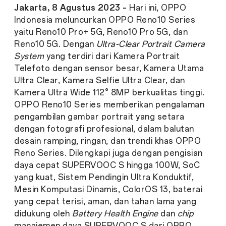
Jakarta, 8 Agustus 2023 –
Hari ini, OPPO
Indonesia meluncurkan OPPO Reno10 Series
yaitu Reno10 Pro+ 5G, Reno10 Pro 5G, dan
Reno10 5G. Dengan
Ultra-Clear Portrait Camera
System
yang terdiri dari Kamera Portrait
Telefoto dengan sensor besar, Kamera Utama
Ultra Clear, Kamera Selfie Ultra Clear, dan
Kamera Ultra Wide 112° 8MP berkualitas tinggi.
OPPO Reno10 Series memberikan pengalaman
pengambilan gambar portrait yang setara
dengan fotografi profesional, dalam balutan
desain ramping, ringan, dan trendi khas OPPO
Reno Series. Dilengkapi juga dengan pengisian
daya cepat SUPERVOOC S hingga 100W, SoC
yang kuat, Sistem Pendingin Ultra Konduktif,
Mesin Komputasi Dinamis, ColorOS 13, baterai
yang cepat terisi, aman, dan tahan lama yang
didukung oleh
Battery Health Engine
dan
chip
manajemen daya SUPERVOOC S dari OPPO,