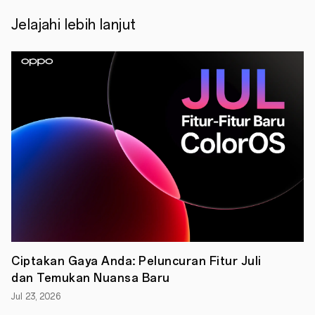
Pro
5G,
Jelajahi lebih lanjut
dan
Reno10
5G.
Dengan
Ultra-
Clear
Portrait
Camera
System
yang
terdiri
dari
Kamera
Portrait
Telefoto
dengan
sensor
besar,
Kamera
Utama
Ciptakan Gaya Anda: Peluncuran Fitur Juli
Ultra
dan Temukan Nuansa Baru
Clear,
Kamera
Jul 23, 2026
Selfie