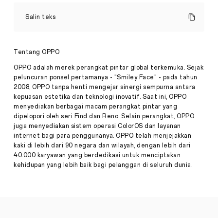
OPPO
Resmi
Salin teks
Luncurkan
Perangkat
Reno10
Pers
Series
Tentang OPPO
·
Agt
OPPO adalah merek perangkat pintar global terkemuka. Sejak
21,
Jakarta,
peluncuran ponsel pertamanya - "Smiley Face" - pada tahun
2023
8
2008, OPPO tanpa henti mengejar sinergi sempurna antara
Agustus
kepuasan estetika dan teknologi inovatif. Saat ini, OPPO
2023
–
menyediakan berbagai macam perangkat pintar yang
Hari
dipelopori oleh seri Find dan Reno. Selain perangkat, OPPO
ini,
juga menyediakan sistem operasi ColorOS dan layanan
OPPO
internet bagi para penggunanya. OPPO telah menjejakkan
Indonesia
kaki di lebih dari 90 negara dan wilayah, dengan lebih dari
meluncurkan
OPPO
40.000 karyawan yang berdedikasi untuk menciptakan
Reno10
kehidupan yang lebih baik bagi pelanggan di seluruh dunia.
Series
yaitu
Reno10
Pro+
5G,
Reno10