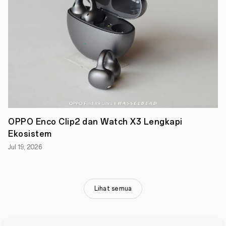
ringan,
dan
trendi
khas
OPPO
Reno
Series.
Dilengkapi
juga
dengan
pengisian
daya
cepat
SUPERVOOC
OPPO Enco Clip2 dan Watch X3 Lengkapi
S
Ekosistem
hingga
100W,
Jul 19, 2026
SoC
yang
kuat,
Sistem
Pendingin
Lihat semua
Ultra
Konduktif,
Mesin
Komputasi