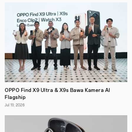
Ultra
Clear,
dan
Kamera
Ultra
Wide
112°
8MP
berkualitas
tinggi.
OPPO
Reno10
Series
memberikan
pengalaman
pengambilan
gambar
portrait
OPPO Find X9 Ultra & X9s Bawa Kamera AI
yang
setara
Flagship
dengan
fotografi
Jul 19, 2026
profesional,
dalam
balutan
desain
ramping,