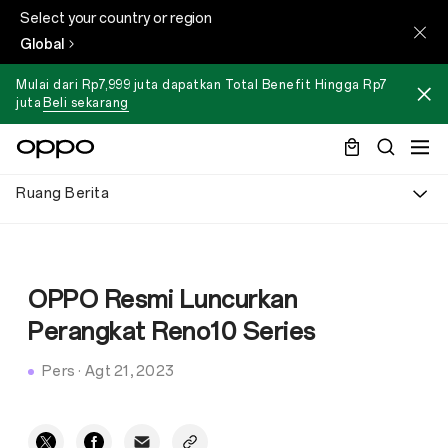
Select your country or region
Global
Mulai dari Rp7,999 juta dapatkan Total Benefit Hingga Rp7
juta
Beli sekarang
Ruang Berita
OPPO Resmi Luncurkan
Perangkat Reno10 Series
Pers
·
Agt 21, 2023