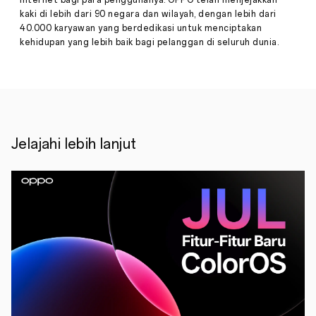
internet bagi para penggunanya. OPPO telah menjejakkan
oleh
kaki di lebih dari 90 negara dan wilayah, dengan lebih dari
Pemprov
Jawa
40.000 karyawan yang berdedikasi untuk menciptakan
Timur
kehidupan yang lebih baik bagi pelanggan di seluruh dunia.
turut
di
dukung
OPPO
Indonesia
dengan
produk
teknologi
Jelajahi lebih lanjut
terkini
dan
inovasi
retail
dengan
kehadiran
OPPO
eXperience
Store
terbesardi
Jawa
Timur.
OPPO
percaya,