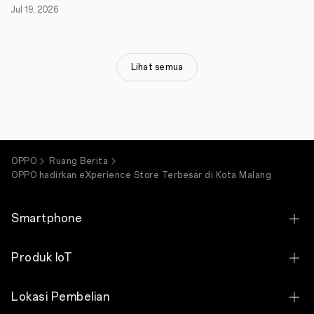
Malang
Jul 19, 2026
merupakan
kota
yang
memiliki
Lihat semua
potensi
anak
muda
dengan
kreatifitas
tinggi,
begitupula
dengan
OPPO
Ruang Berita
potensi
digital.
OPPO hadirkan eXperience Store Terbesar di Kota Malang
Apalagi,
Pemerintah
Provinsi
Smartphone
Jawa
Timur
sepakat
OPPO Find X9 Ultra
Produk IoT
untuk
menjadikan
OPPO Find X9s
Kota
OPPO Bubble
Malang
Lokasi Pembelian
OPPO Find X9 Pro
sebagai