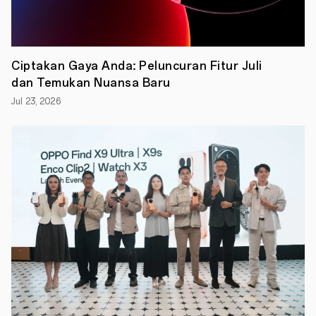
kaum
muda
Malang
akan
memanfaatkan
berbagai
Ciptakan Gaya Anda: Peluncuran Fitur Juli
teknologi
dan Temukan Nuansa Baru
terbaik
pada
Jul 23, 2026
produknya
untuk
turut
dalam
pengembangan
digitalisasi
Kota
Malang.