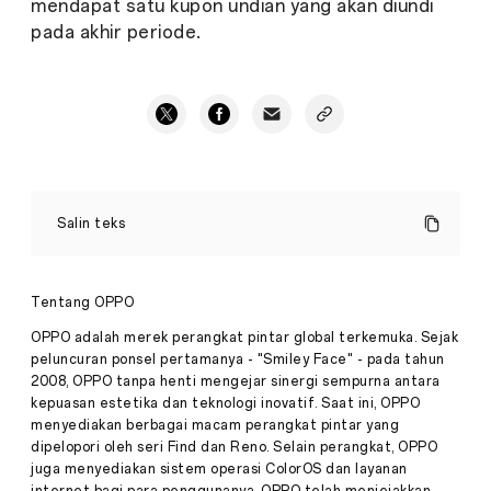
mendapat satu kupon undian yang akan diundi
pada akhir periode.
OPPO
hadirkan
Salin teks
eXperience
Store
Terbesar
di
Tentang OPPO
Kota
Pers
Malang
OPPO adalah merek perangkat pintar global terkemuka. Sejak
·
Apr
peluncuran ponsel pertamanya - "Smiley Face" - pada tahun
04,
2008, OPPO tanpa henti mengejar sinergi sempurna antara
Penetapan
2023
kepuasan estetika dan teknologi inovatif. Saat ini, OPPO
Kota
Malang
menyediakan berbagai macam perangkat pintar yang
sebagai
dipelopori oleh seri Find dan Reno. Selain perangkat, OPPO
lokomotif
juga menyediakan sistem operasi ColorOS dan layanan
digital