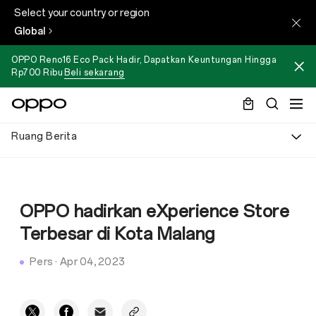
Select your country or region
Global
OPPO Reno16 Eco Pack Hadir, Dapatkan Keuntungan Hingga
Rp700 Ribu
Beli sekarang
Ruang Berita
OPPO hadirkan eXperience Store
Terbesar di Kota Malang
Pers
·
Apr 04, 2023