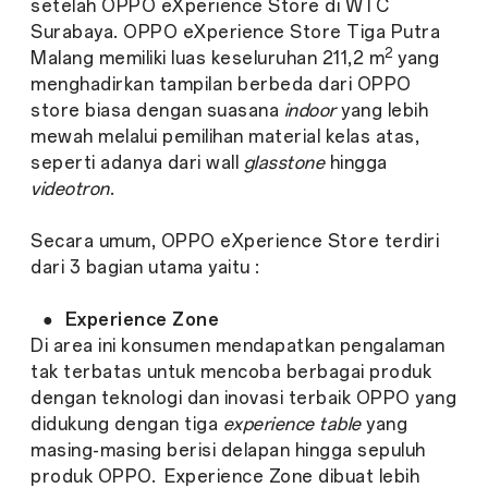
setelah OPPO eXperience Store di WTC
Surabaya. OPPO eXperience Store Tiga Putra
2
Malang memiliki luas keseluruhan 211,2 m
yang
menghadirkan tampilan berbeda dari OPPO
store biasa dengan suasana
indoor
yang lebih
mewah melalui pemilihan material kelas atas,
seperti adanya dari wall
glasstone
hingga
videotron
.
Secara umum, OPPO eXperience Store terdiri
dari 3 bagian utama yaitu :
●
Experience Zone
Di area ini konsumen mendapatkan pengalaman
tak terbatas untuk mencoba berbagai produk
dengan teknologi dan inovasi terbaik OPPO yang
didukung dengan tiga
experience table
yang
masing-masing berisi delapan hingga sepuluh
produk OPPO. Experience Zone dibuat lebih