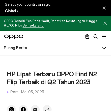
Select your country or region
Global
OPPO Reno16 Eco Pack Hadir, Dapatkan Keuntungan Hingga
Rp700 Ribu
Beli sekarang
Ruang Berita
HP Lipat Terbaru OPPO Find N2
Flip Terbaik di Q2 Tahun 2023
Pers
·
Mei 05, 2023