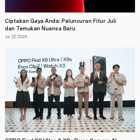
yang
ingin
memiliki
smartphone
Ciptakan Gaya Anda: Peluncuran Fitur Juli
yang
dan Temukan Nuansa Baru
lebih
praktis
Jul 23, 2026
dan
mudah
dibawa
ke
mana-
mana.
Oleh
karena
itu
OPPO
meluncurkan
hp
lipat
terbarunya
dengan
seri
Find
N2
Flip.