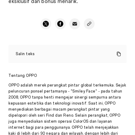
eksklusif dan bonus menarik.
HP
Lipat
Salin teks
Terbaru
OPPO
Find
N2
Tentang OPPO
Flip
Terbaik
OPPO adalah merek perangkat pintar global terkemuka. Sejak
di
peluncuran ponsel pertamanya - "Smiley Face" - pada tahun
Q2
2008, OPPO tanpa henti mengejar sinergi sempurna antara
Tahun
Pers
kepuasan estetika dan teknologi inovatif. Saat ini, OPPO
2023
menyediakan berbagai macam perangkat pintar yang
·
Mei
dipelopori oleh seri Find dan Reno. Selain perangkat, OPPO
05,
Handphone
juga menyediakan sistem operasi ColorOS dan layanan
2023
lipat
internet bagi para penggunanya. OPPO telah menjejakkan
atau
kaki di lebih dari 90 negara dan wilayah, dengan lebih dari
hp