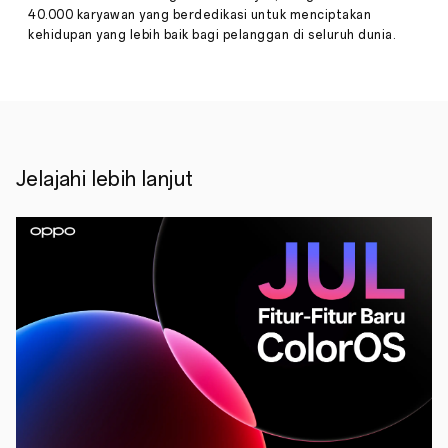
lipat
40.000 karyawan yang berdedikasi untuk menciptakan
memang
kehidupan yang lebih baik bagi pelanggan di seluruh dunia.
tengah
menjadi
tren
di
industri
smartphone.
Banyak
produsen
Jelajahi lebih lanjut
smartphone
yang
berlomba-
lomba
mengeluarkan
produk
dengan
desain
yang
bisa
dilipat
agar
dapat
memenuhi
kebutuhan
konsumen