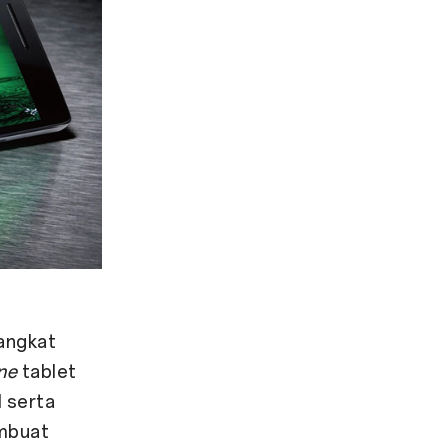
angkat
ne
tablet
l serta
embuat