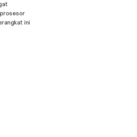
gat
 prosesor
angkat ini