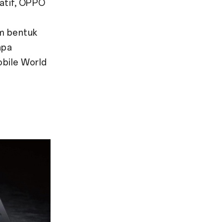
atif, OPPO
am bentuk
apa
bile World