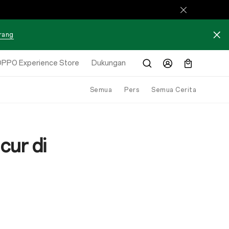
arang
PPO Experience Store
Dukungan
Semua
Pers
Semua Cerita
ur di