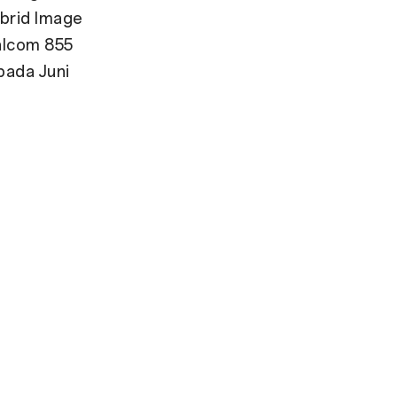
ybrid Image
lcom 855
pada Juni