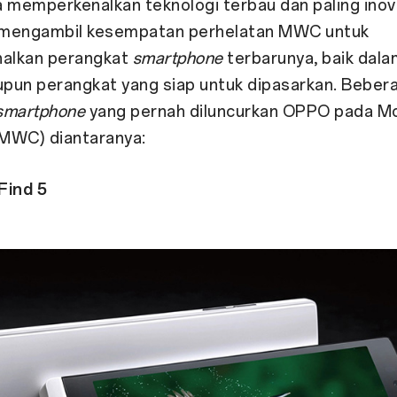
a memperkenalkan teknologi terbau dan paling inov
u mengambil kesempatan perhelatan MWC untuk
alkan perangkat
smartphone
terbarunya, baik dal
pun perangkat yang siap untuk dipasarkan. Beber
smartphone
yang pernah diluncurkan OPPO pada Mo
MWC) diantaranya:
Find 5