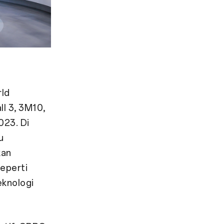
rld
ll 3, 3M10,
023. Di
u
kan
eperti
knologi