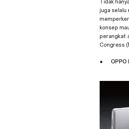
Tidak hany
juga selal
memperken
konsep mau
perangkat
Congress (
●
OPPO 