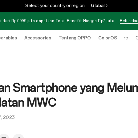
Select your country or region
Global
i dari Rp7,999 juta dapatkan Total Benefit Hingga Rp7 juta
Beli sek
arables
Accessories
Tentang OPPO
ColorOS
Online Store
O
an Smartphone yang Melunc
latan MWC
7, 2023