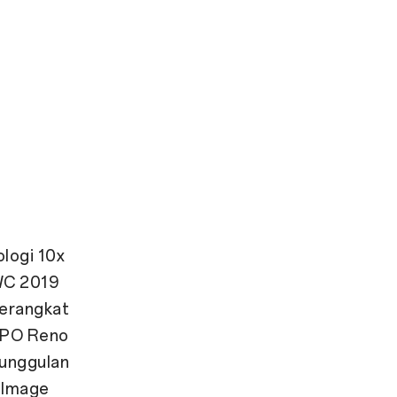
logi 10x
WC 2019
perangkat
PPO Reno
unggulan
l Image