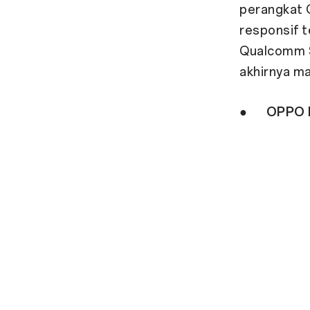
perangkat 
responsif 
Qualcomm S
akhirnya ma
●
OPPO 