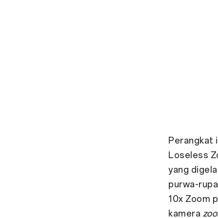
Perangkat i
Loseless Z
yang digel
purwa-rupa
10x Zoom p
kamera
zo