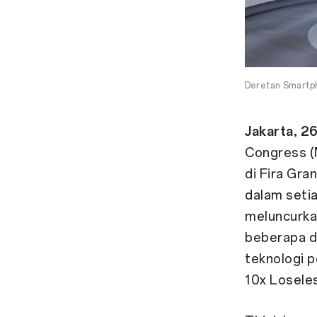
Deretan Smartp
Jakarta, 2
Congress (
di Fira Gra
dalam seti
meluncurkan
beberapa di
teknologi 
10x Losele