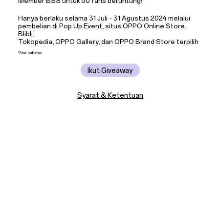
Member BSS untuk 50 fans
beruntung!
Hanya berlaku selama 31 Juli - 31 Agustus 2024
melalui
pembelian di Pop Up Event, situs OPPO
Online Store,
Blibli,
Tokopedia, OPPO Gallery, dan
OPPO Brand Store terpilih
*Stok terbatas
Ikut Giveaway
Syarat & Ketentuan