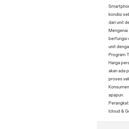
Smartphon
kondisi se
dari unit 
Mengenai S
berfungsi 
unit denga
Program T
Harga pera
akan ada p
proses val
Konsumen 
apapun.
Perangkat 
Icloud & G