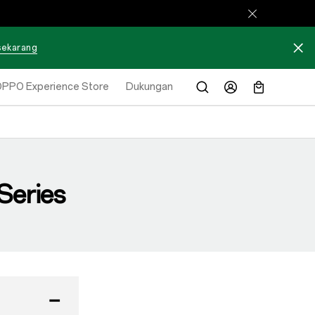
 sekarang
PPO Experience Store
Dukungan
Series
−