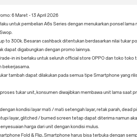
omo: 6 Maret - 13 April 2026
laku untuk pembelian A6s Series dengan menukarkan ponsel lama m
eSwop.
p to 300k. Besaran cashback ditentukan berdasarkan nilai tukar po
ak dapat digabungkan dengan promo lainnya.
ade-in ini berlaku untuk seluruh official store OPPO dan toko toko t
h bekerjasama.
kar tambah dapat dilakukan pada semua tipe Smartphone yang rili
proses tukar unit, konsumen diwajibkan membawa unit lama saat p
 dengan kondisi layar mati / mati setengah layar, retak parah, dead p
upi layar, glitched / burned screen tetap dapat diterima namun ak
enyesuaian harga dari unit dengan kondisi mulus.
rtphone Fold & Flip, Smartphone harus bisa terbuka dengan sempu