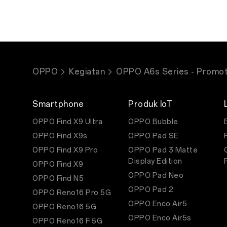
* Penggun
Kredivo.
khusus pad
Ketentuan Promosi & Transaks
Promo berlaku khusus
Pengguna dapat menga
OPPO
Kegiatan
OPPO A6s Series - Promot
Berlaku 1 (satu) kali t
Gratis cicilan termasuk
Jika terjadi pelanggar
Smartphone
Produk IoT
OPPO Find X9 Ultra
OPPO Bubble
OPPO Find X9s
OPPO Pad SE
OPPO Find X9 Pro
OPPO Pad 3 Matte
Display Edition
OPPO Find X9
OPPO Pad Neo
OPPO Find N5
OPPO Pad 2
OPPO Reno16 Pro 5G
OPPO Enco Air5
OPPO Reno16 5G
OPPO Enco Air5s
OPPO Reno16 F 5G