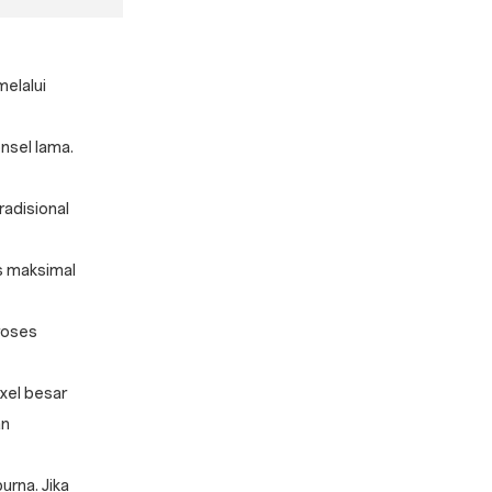
elalui
nsel lama.
radisional
s maksimal
roses
ixel besar
an
rna. Jika