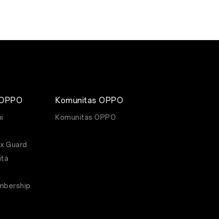
penawaran
 OPPO
Komunitas OPPO
i
Komunitas OPPO
x Guard
ita
bership