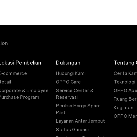
a yang telah melakukan transaksi sebelumnya akan mendapatkan 
a tenor 12 bulan
i:
 untuk pembelian produk OPPO A6s
jukan limit khusus untuk Promo OPPO A6s
ion
ransaksi untuk 1 pengguna / 1 UserID
 gratis cicilan pokok dan bunga
an Syarat dan Ketentuan, promo otomatis dibatalkan dan wajib membayar cicilan penuh (untuk tenor 6 bulan dan 12 bulan)
Lokasi Pembelian
Dukungan
Tentang
E-commerce
Hubungi Kami
Cerita Kam
Retail
OPPO Care
Teknologi
Corporate & Employee
Service Center &
OPPO Ape
Purchase Program
Reservasi
Ruang Ber
Periksa Harga Spare
Kegiatan
Part
OPPO Mem
Layanan Antar Jemput
Status Garansi