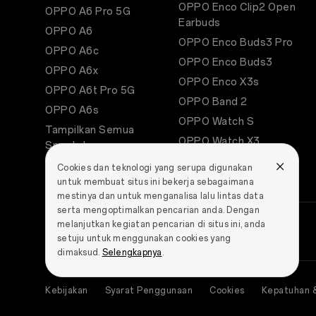
OPPO Enco Clip2 Open
OPPO A6 Pro 5G
Earbuds
OPPO A6
OPPO Enco Buds3 Pro
OPPO A6c
OPPO Enco Buds3
OPPO A6x
OPPO Enco X3s
OPPO A6t Pro 5G
OPPO Band 2
OPPO A6s
OPPO Watch S
Tampilkan Semua
OPPO Watch X3
Smartphone
OPPO Watch X2
Cookies dan teknologi yang serupa digunakan
untuk membuat situs ini bekerja sebagaimana
mestinya dan untuk menganalisa lalu lintas data
serta mengoptimalkan pencarian anda. Dengan
melanjutkan kegiatan pencarian di situs ini, anda
setuju untuk menggunakan cookies yang
dimaksud.
Selengkapnya
.
Kebijakan
Syarat Penggunaan
Cookies
Kepatuhan 