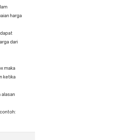
alam
aian harga
 dapat
arga dari
ox maka
 ketika
 alasan
(contoh: