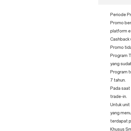
Periode Pr
Promo ber
platform 
Cashback u
Promo tid
Program Tr
yang suda
Program tu
7 tahun.
Pada saat 
trade-in.
Untuk unit
yang menut
terdapat p
Khusus Sma