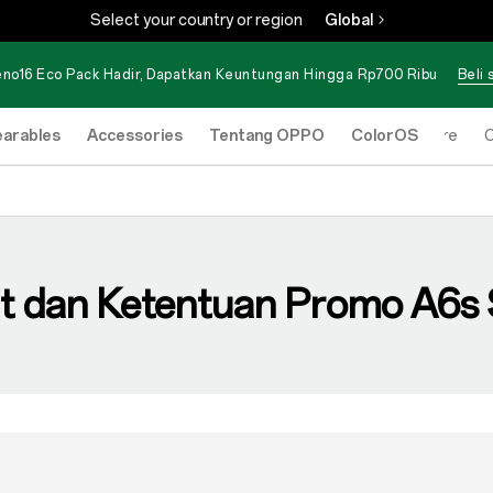
Select your country or region
Global
no16 Eco Pack Hadir, Dapatkan Keuntungan Hingga Rp700 Ribu
Beli
arables
Accessories
Tentang OPPO
ColorOS
Online Store
O
t dan Ketentuan Promo A6s 