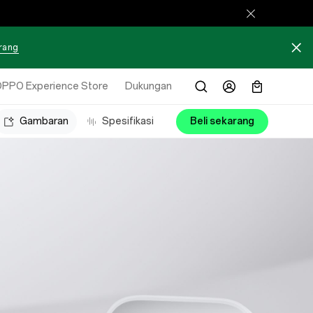
arang
PPO Experience Store
Dukungan
Gambaran
Spesifikasi
Beli sekarang