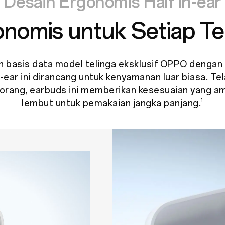
Desain Ergonomis Half In-ear
onomis
untuk Setiap Te
basis data model telinga eksklusif OPPO dengan l
n-ear ini dirancang untuk kenyamanan luar biasa. Tel
0 orang, earbuds ini memberikan kesesuaian yang am
1
lembut untuk pemakaian jangka panjang.