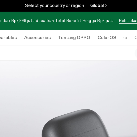
Select your country or region
Global
i dari Rp7,999 juta dapatkan Total Benefit Hingga Rp7 juta
Beli sek
arables
Accessories
Tentang OPPO
ColorOS
Online Store
O