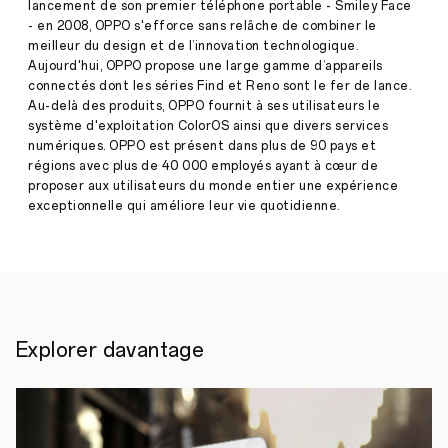
21,
lancement de son premier téléphone portable - Smiley Face
Dans
2021
- en 2008, OPPO s'efforce sans relâche de combiner le
le
désert
meilleur du design et de l’innovation technologique.
des
Aujourd'hui, OPPO propose une large gamme d’appareils
Mojaves,
connectés dont les séries Find et Reno sont le fer de lance.
le
Au-delà des produits, OPPO fournit à ses utilisateurs le
photographe
système d'exploitation ColorOS ainsi que divers services
Keith
Ladzinski
numériques. OPPO est présent dans plus de 90 pays et
a
régions avec plus de 40 000 employés ayant à cœur de
repoussé
proposer aux utilisateurs du monde entier une expérience
les
exceptionnelle qui améliore leur vie quotidienne.
limites
du
OPPO
Find
X3
Pro,
pour
immortaliser
Explorer davantage
un
milliard
de
couleurs