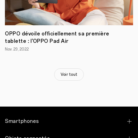
A
OPPO dévoile officiellement sa première
Paris,
tablette : l’OPPO Pad Air
le
14
Nov. 29, 2022
avril
2021
-
OPPO,
marque
Voir tout
leader
sur
le
marché
mondial
des
smartphones
et
des
Smartphones
objets
connectés,
vient
OPPO Find X9 Ultra