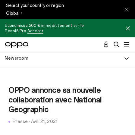
Select your country or region
Global
Économisez 200 € immédiatement sur le
Reno16 Pro
.
Acheter
Newsroom
OPPO annonce sa nouvelle
collaboration avec National
Geographic
Presse
·
Avril 21, 2021