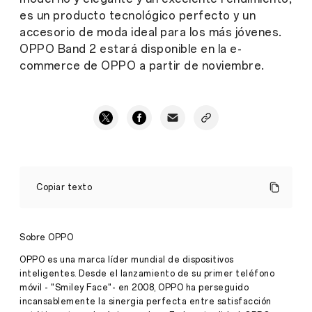
es un producto tecnológico perfecto y un
accesorio de moda ideal para los más jóvenes.
OPPO Band 2 estará disponible en la e-
commerce de OPPO a partir de noviembre.
OPPO
presenta
Copiar texto
OPPO
Band
2,
su
Sobre OPPO
nueva
pulsera
OPPO es una marca líder mundial de dispositivos
de
inteligentes. Desde el lanzamiento de su primer teléfono
actividad
móvil - "Smiley Face"- en 2008, OPPO ha perseguido
con
incansablemente la sinergia perfecta entre satisfacción
una