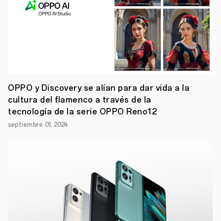
calidad,
ofreciendo
una
pantalla
más
grande
que
facilita
las
interacciones
OPPO y Discovery se alían para dar vida a la
y
cultura del flamenco a través de la
proporciona
una
tecnología de la serie OPPO Reno12
experiencia
visual
septiembre 01, 2024
más
nítida
•
Su
sensor
de
movimiento
ofrece
un
control
más
preciso