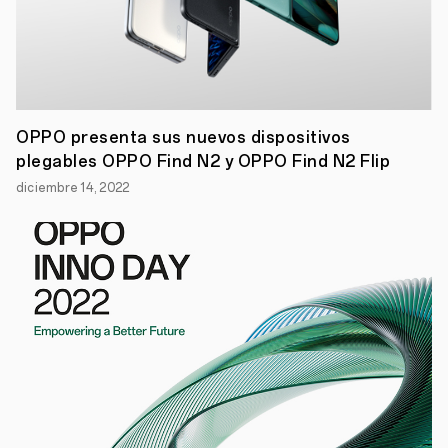
de
los
datos
de
entrenamiento
y
aspectos
de
OPPO presenta sus nuevos dispositivos
la
plegables OPPO Find N2 y OPPO Find N2 Flip
salud
Madrid,
diciembre 14, 2022
31
de
agosto,
2022
–
OPPO,
maraca
de
dispositivos
inteligentes
líder
a
nivel
mundial,
lanza