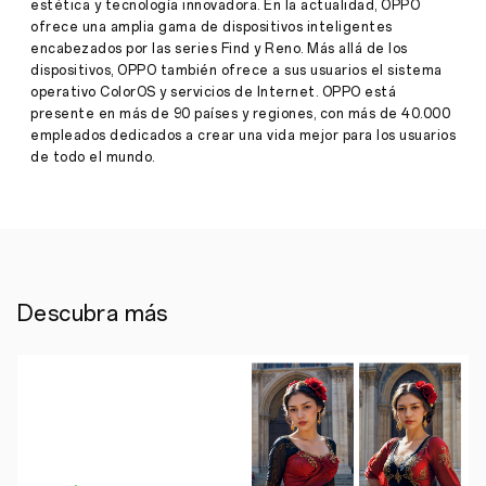
gran
estética y tecnología innovadora. En la actualidad, OPPO
pantalla
ofrece una amplia gama de dispositivos inteligentes
para
encabezados por las series Find y Reno. Más allá de los
mostrar
dispositivos, OPPO también ofrece a sus usuarios el sistema
todo
operativo ColorOS y servicios de Internet. OPPO está
su
poder
presente en más de 90 países y regiones, con más de 40.000
Prensa
·
empleados dedicados a crear una vida mejor para los usuarios
septiembre
de todo el mundo.
•
OPPO
07, 2022
Band
2
llega
con
funciones
mejoradas
que
Descubra más
proporcionan
una
experiencia
de
usuario
más
inteligente
y
de
mayor