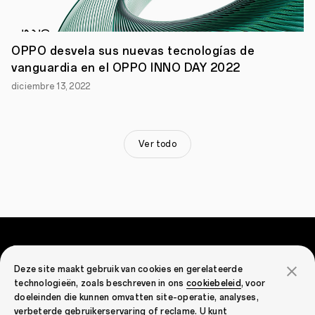
de
manera
oficial
una
nueva
OPPO desvela sus nuevas tecnologías de
generación
vanguardia en el OPPO INNO DAY 2022
de
OPPO
diciembre 13, 2022
Band,
OPPO
Band
2,
Ver todo
que
está
equipada
con
una
gran
pantalla
ultra
clara,
Smartphones
con
coloridas
Deze site maakt gebruik van cookies en gerelateerde
carátulas,
technologieën, zoals beschreven in ons
cookiebeleid
, voor
OPPO Find X9 Ultra
una
Productos de IoT
doeleinden die kunnen omvatten site-operatie, analyses,
correa
OPPO Find X9 Pro
verbeterde gebruikerservaring of reclame. U kunt
disponible