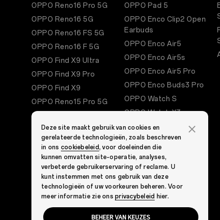
OPPO Reno16 Pro 5G
OPPO Pad 5
OPPO Reno16 5G
OPPO Enco Clip2 Open
Earbuds
OPPO Reno16 FS 5G
OPPO Enco Air5
OPPO Reno16 F 5G
OPPO Enco Air5s
OPPO Find X9 Ultra
OPPO Enco Air5 Pro
OPPO Find X9 Pro
OPPO Enco Buds3 Pro
OPPO Find X9
OPPO Watch S
OPPO Reno15 Pro 5G
OPPO Watch X3
OPPO Reno15 5G
OPPO Watch X2 Mini
Deze site maakt gebruik van cookies en
OPPO Reno15 FS 5G
gerelateerde technologieën, zoals beschreven
OPPO Bubble
OPPO A6 Pro 5G
in ons
cookiebeleid
, voor doeleinden die
OPPO A5 Pro 5G
kunnen omvatten site-operatie, analyses,
verbeterde gebruikerservaring of reclame. U
OPPO A5 Pro
kunt instemmen met ons gebruik van deze
OPPO A5
technologieën of uw voorkeuren beheren. Voor
meer informatie zie ons
privacybeleid
hier.
BEHEER VAN KEUZES