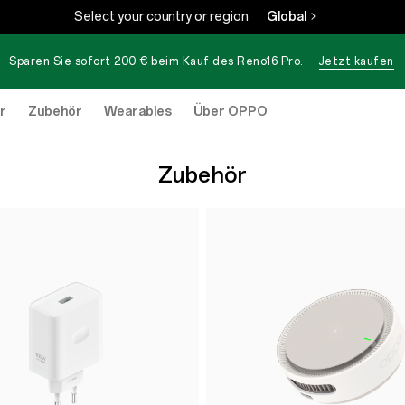
Select your country or region
Global
Sparen Sie sofort 200 € beim Kauf des
Reno16 Pro
.
Jetzt kaufen
r
Zubehör
Wearables
Über OPPO
Zubehör