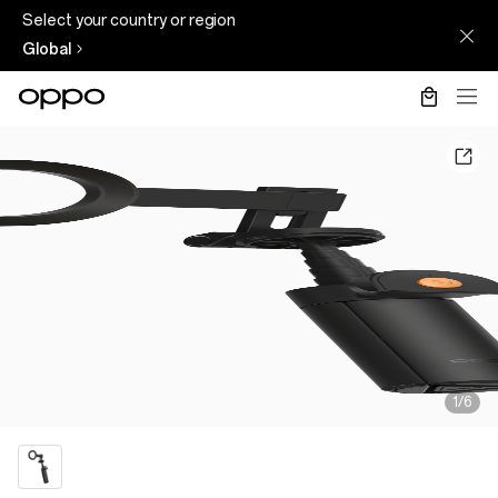
Select your country or region
Global
1/6