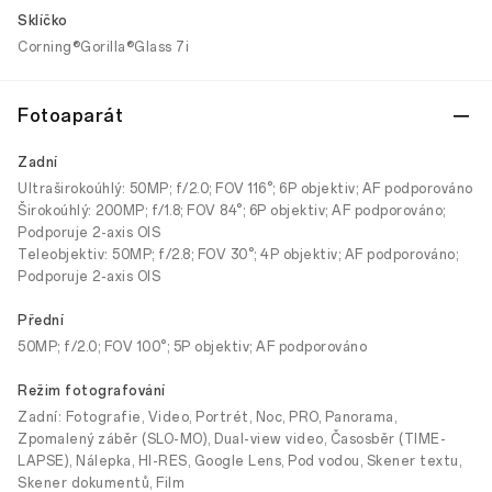
Sklíčko
Corning®Gorilla®Glass 7i
Fotoaparát
Zadní
Ultraširokoúhlý: 50MP; f/2.0; FOV 116°; 6P objektiv; AF podporováno
Širokoúhlý: 200MP; f/1.8; FOV 84°; 6P objektiv; AF podporováno;
Podporuje 2-axis OIS
Teleobjektiv: 50MP; f/2.8; FOV 30°; 4P objektiv; AF podporováno;
Podporuje 2-axis OIS
Přední
50MP; f/2.0; FOV 100°; 5P objektiv; AF podporováno
Režim fotografování
Zadní: Fotografie, Video, Portrét, Noc, PRO, Panorama,
Zpomalený záběr (SLO-MO), Dual-view video, Časosběr (TIME-
LAPSE), Nálepka, HI-RES, Google Lens, Pod vodou, Skener textu,
Skener dokumentů, Film