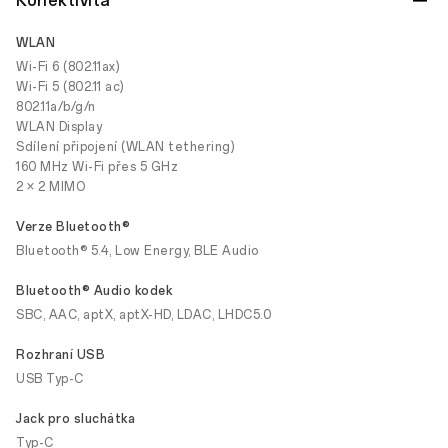
Konektivita
WLAN
Wi-Fi 6 (802.11ax)
Wi-Fi 5 (802.11 ac)
802.11a/b/g/n
WLAN Display
Sdílení připojení (WLAN tethering)
160 MHz Wi-Fi přes 5 GHz
2 × 2 MIMO
Verze Bluetooth®
Bluetooth® 5.4, Low Energy, BLE Audio
Bluetooth® Audio kodek
SBC, AAC, aptX, aptX-HD, LDAC, LHDC5.0
Rozhraní USB
USB Typ-C
Jack pro sluchátka
Typ-C