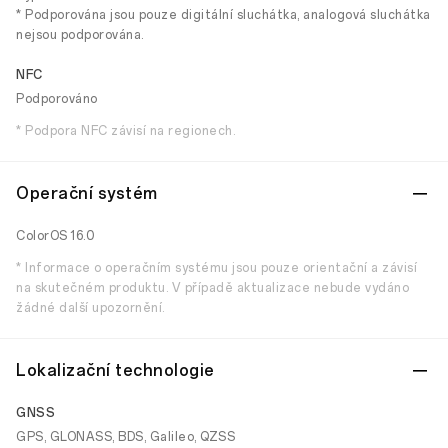
* Podporována jsou pouze digitální sluchátka, analogová sluchátka
nejsou podporována.
NFC
Podporováno
* Podpora NFC závisí na regionech.
Operační systém
ColorOS 16.0
* Informace o operačním systému jsou pouze orientační a závisí
na skutečném produktu. V případě aktualizace nebude vydáno
žádné další upozornění.
Lokalizační technologie
GNSS
GPS, GLONASS, BDS, Galileo, QZSS