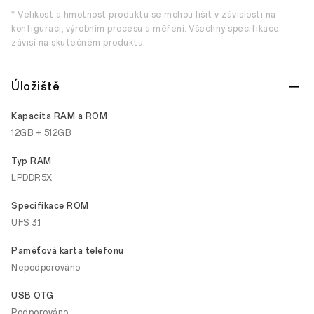
* Velikost a hmotnost produktu se mohou lišit v závislosti na
konfiguraci, výrobním procesu a měření. Všechny specifikace
závisí na skutečném produktu.
Úložiště
Kapacita RAM a ROM
12GB + 512GB
Typ RAM
LPDDR5X
Specifikace ROM
UFS 3.1
Paměťová karta telefonu
Nepodporováno
USB OTG
Podporováno