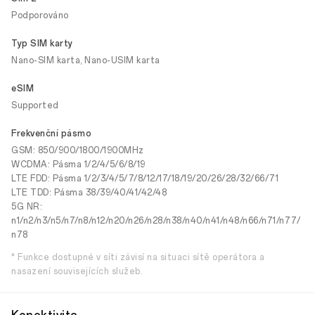
Podporováno
Typ SIM karty
Nano-SIM karta, Nano-USIM karta
eSIM
Supported
Frekvenční pásmo
GSM: 850/900/1800/1900MHz
WCDMA: Pásma 1/2/4/5/6/8/19
LTE FDD: Pásma 1/2/3/4/5/7/8/12/17/18/19/20/26/28/32/66/71
LTE TDD: Pásma 38/39/40/41/42/48
5G NR:
n1/n2/n3/n5/n7/n8/n12/n20/n26/n28/n38/n40/n41/n48/n66/n71/n77/
n78
* Funkce dostupné v síti závisí na situaci sítě operátora a
nasazení souvisejících služeb.