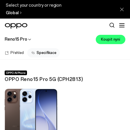
Select your country or region
Global
Reno15 Pro
Koupit nyní
Přehled
Specifikace
OPPO Reno15 Pro 5G
(
CPH2813
)