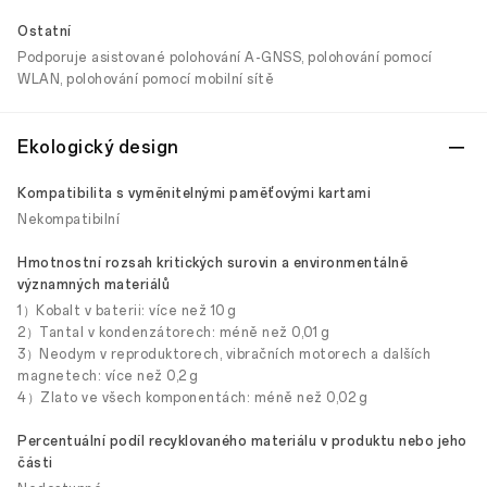
Ostatní
Podporuje asistované polohování A-GNSS, polohování pomocí
WLAN, polohování pomocí mobilní sítě
Ekologický design
Kompatibilita s vyměnitelnými paměťovými kartami
Nekompatibilní
Hmotnostní rozsah kritických surovin a environmentálně
významných materiálů
1）Kobalt v baterii: více než 10 g
2）Tantal v kondenzátorech: méně než 0,01 g
3）Neodym v reproduktorech, vibračních motorech a dalších
magnetech: více než 0,2 g
4）Zlato ve všech komponentách: méně než 0,02 g
Percentuální podíl recyklovaného materiálu v produktu nebo jeho
části