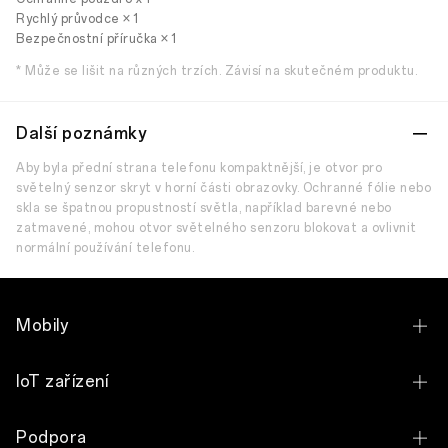
Rychlý průvodce × 1
Bezpečnostní příručka × 1
* Může se lišit na různých trzích. Závisí na skutečném produktu.
Další poznámky
Aby byla přední strana telefonu kompaktnější, je otvor pro
světelný senzor skryt v horní části obrazovky. Ochranné fólie nebo
skla se špatnou propustností světla, například barevné nebo
zatmavené, mohou otvor světelného senzoru blokovat a ovlivnit
normální používání telefonu.
Mobily
OPPO Find X9 Ultra
IoT zařízení
OPPO Reno16 Pro 5G
OPPO Enco Clip2 Open Earbuds
Podpora