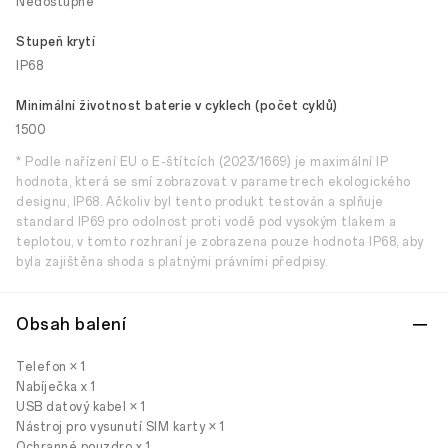
Nedostupné
Stupeň krytí
IP68
Minimální životnost baterie v cyklech (počet cyklů)
1500
* Podle nařízení EU o E-štítcích (2023/1669) je maximální IP
hodnota, která se smí zobrazovat v parametrech ekologického
designu, IP68. Ačkoliv byl tento produkt testován a splňuje
standard IP69 pro odolnost proti vodě pod vysokým tlakem a
teplotou, v tomto rozhraní je zobrazena pouze hodnota IP68, aby
byla zajištěna shoda s platnými právními předpisy.
Obsah balení
Telefon × 1
Nabíječka x 1
USB datový kabel × 1
Nástroj pro vysunutí SIM karty × 1
Ochranné pouzdro x 1