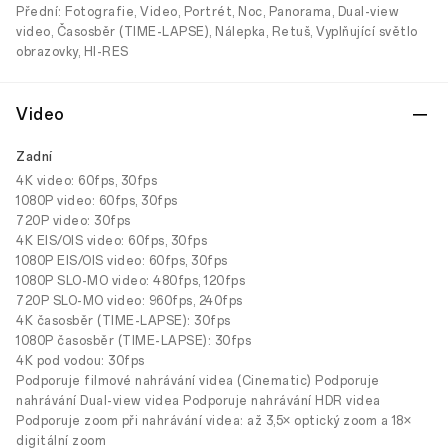
Přední: Fotografie, Video, Portrét, Noc, Panorama, Dual-view
video, Časosběr (TIME-LAPSE), Nálepka, Retuš, Vyplňující světlo
obrazovky, HI-RES
Video
Zadní
4K video: 60fps, 30fps
1080P video: 60fps, 30fps
720P video: 30fps
4K EIS/OIS video: 60fps, 30fps
1080P EIS/OIS video: 60fps, 30fps
1080P SLO-MO video: 480fps, 120fps
720P SLO-MO video: 960fps, 240fps
4K časosběr (TIME-LAPSE): 30fps
1080P časosběr (TIME-LAPSE): 30fps
4K pod vodou: 30fps
Podporuje filmové nahrávání videa (Cinematic) Podporuje
nahrávání Dual-view videa Podporuje nahrávání HDR videa
Podporuje zoom při nahrávání videa: až 3,5× optický zoom a 18×
digitální zoom