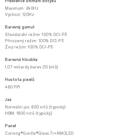
Frekvence snímání dotyku
Maximum: 240Hz
Výchozí: 120Hz
Barevný gamut
Standardní režim: 100% DCI-P3
Přirozený režim: 100% DCI-P3
Živý režim: 100% DCI-P3
Barevná hloubka
1,07 miliardy barev (10 bitů)
Hustota pixelů
460 PPI
Jas
Normální jas: 600 nitů (typický)
HBM: 1800 nitů (typický)
Panel
Corning®Gorilla®Glass 7i+AMOLED