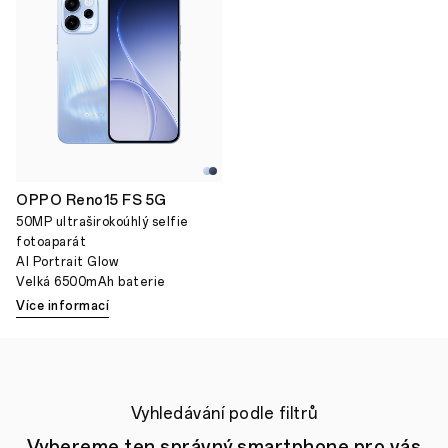
OPPO Reno15 FS 5G
50MP ultraširokoúhlý selfie
fotoaparát
AI Portrait Glow
Velká 6500mAh baterie
Více informací
Vyhledávání podle filtrů
Vybereme ten správný smartphone pro vás