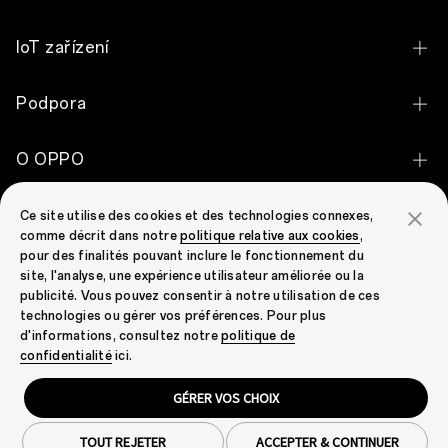
OPPO Find X9 Ultra
IoT zařízení
OPPO Reno16 Pro 5G
OPPO Enco Clip2 Open Earbuds
Podpora
OPPO Reno16 5G
OPPO Enco Air5 Pro
Kontaktujte nás
OPPO Reno16 FS 5G
O OPPO
OPPO Enco Buds3
Stav záruky
OPPO Reno15 Pro 5G
Náš příběh
OPPO Watch X3
Komunita OPPO
Ce site utilise des cookies et des technologies connexes,
Ceny náhradních dílů
OPPO Reno15 FS 5G
comme décrit dans notre
politique relative aux cookies
,
Technologie
OPPO Watch S
pour des finalités pouvant inclure le fonctionnement du
Komunita OPPO
Odeslání zařízení k reklamaci
OPPO Find X9 Pro
site, l'analyse, une expérience utilisateur améliorée ou la
OPPO Apex Guard
OPPO Pad 5
publicité. Vous pouvez consentir à notre utilisation de ces
Aktualizace softwaru
OPPO Find X9
technologies ou gérer vos préférences. Pour plus
d'informations, consultez notre
politique de
Záruční Podmínky OPPO
Zobrazit všechny telefony
Czech Republic (Čeština)
confidentialité
ici.
EU prohlášení o shodě
GÉRER VOS CHOIX
Soukromí
Podmínky použití
Soubory cookie
Program recyklace elektronického odpadu
Právní záležitosti a předpisy
Cookie Settings
TOUT REJETER
ACCEPTER & CONTINUER