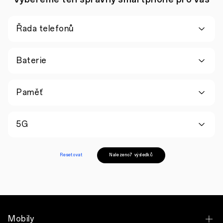
Řada telefonů
Baterie
Paměť
5G
Resetovat
Nalezeno7 výsledků
Mobily