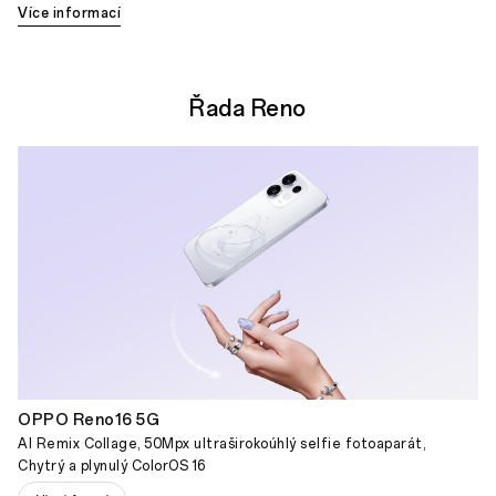
Více informací
Řada Reno
OPPO Reno16 5G
AI Remix Collage, 50Mpx ultraširokoúhlý selfie fotoaparát,
Chytrý a plynulý ColorOS 16