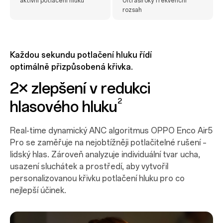
aktivní potlačení hluku
Ultraširoký frekvenční
rozsah
Každou sekundu potlačení hluku řídí
optimálně přizpůsobená křivka.​
2× zlepšení v redukci
2
hlasového
hluku
Real-time dynamický ANC algoritmus OPPO Enco Air5
Pro se zaměřuje na nejobtížněji potlačitelné rušení –
lidský hlas. Zároveň analyzuje individuální tvar ucha,
usazení sluchátek a prostředí, aby vytvořil
personalizovanou křivku potlačení hluku pro co
nejlepší účinek.