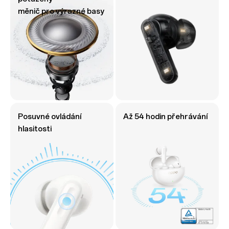
měnič pro výrazné basy
Posuvné ovládání
Až 54 hodin přehrávání
hlasitosti