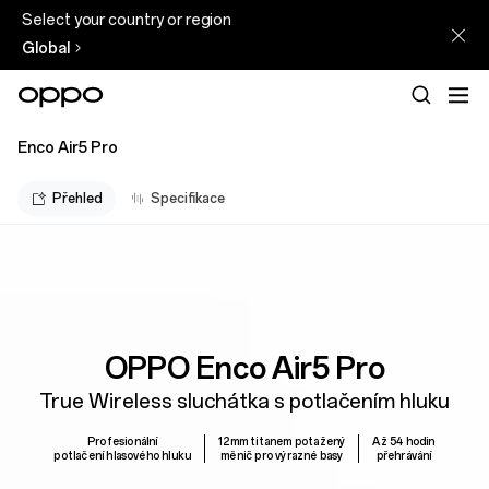
Select your country or region
Global
Enco Air5 Pro
Přehled
Specifikace
OPPO Enco Air5 Pro
True Wireless sluchátka s potlačením hluku
Profesionální
12mm titanem potažený
Až 54 hodin
potlačení hlasového hluku
měnič pro výrazné basy
přehrávání