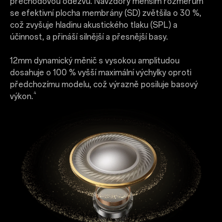
přechodovou odezvu. Navzdory menším rozměrům
se efektivní plocha membrány (SD) zvětšila o 30 %,
což zvyšuje hladinu akustického tlaku (SPL) a
účinnost, a přináší silnější a přesnější basy.
12mm dynamický měnič s vysokou amplitudou
dosahuje o 100 % vyšší maximální výchylky oproti
předchozímu modelu, což výrazně posiluje basový
4
výkon.