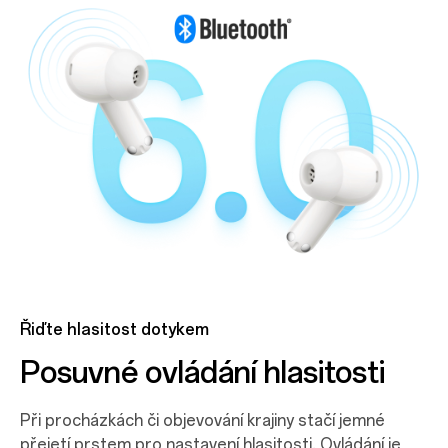
Řiďte hlasitost dotykem
Posuvné ovládání hlasitosti
Při procházkách či objevování krajiny stačí jemné
přejetí prstem pro nastavení hlasitosti. Ovládání je