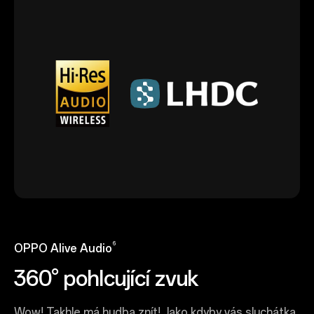
6
OPPO Alive Audio
360° pohlcující zvuk
Wow! Takhle má hudba znít! Jako kdyby vás sluchátka