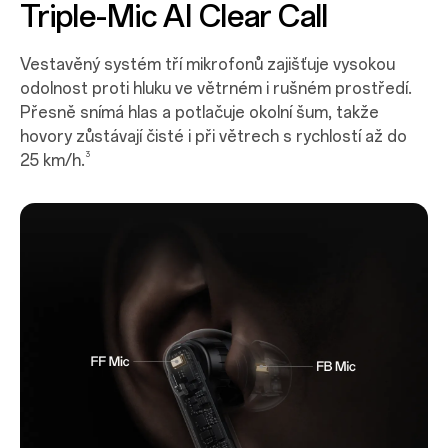
Triple-Mic AI Clear Call
Vestavěný systém tří mikrofonů zajišťuje vysokou
odolnost proti hluku ve větrném i rušném prostředí.
Přesně snímá hlas a potlačuje okolní šum, takže
hovory zůstávají čisté i při větrech s rychlostí až do
3
25 km/h.