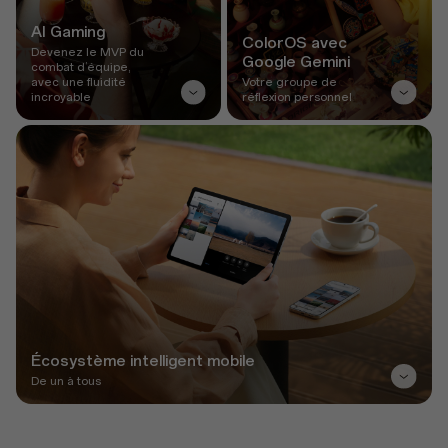
AI Gaming
ColorOS avec
Devenez le MVP du
Google Gemini
combat d’équipe,
avec une fluidité
Votre groupe de
incroyable
réflexion personnel
Écosystème intelligent mobile
De un à tous