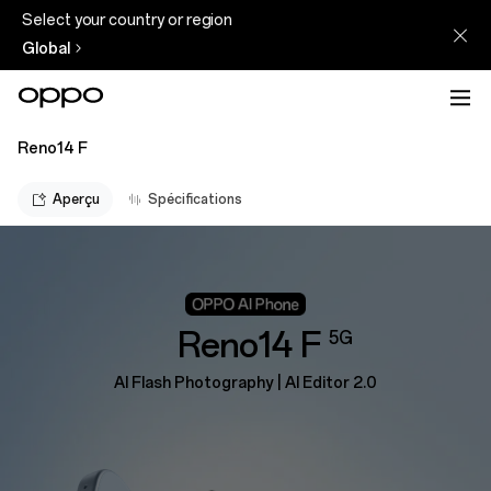
Select your country or region
Global
Reno14 F
Aperçu
Spécifications
Reno14 F
5G
AI Flash Photography | Al Editor 2.0