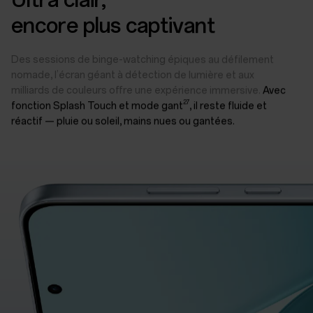
encore plus captivant
Des sessions de binge-watching épiques au défilement
nomade, l’écran géant à détection de lumière et aux
milliards de couleurs offre une expérience immersive.
Avec
27
fonction Splash Touch et mode gant
, il reste fluide et
réactif — pluie ou soleil, mains nues ou gantées.