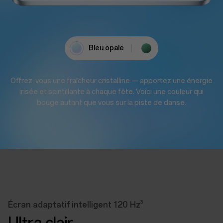
Bleu opale
Vert lumineux
Offrez-vous une fraîcheur cristalline — apportez une énergie
irisée et scintillante à chaque fête. Voici une couleur qui
bouge autant que vous sur la piste de danse.
3
Écran adaptatif intelligent 120 Hz
Ultra clair,