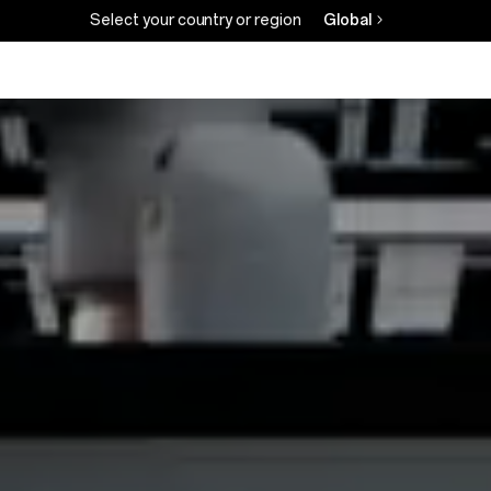
Select your country or region
Global