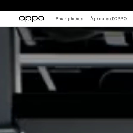
Smartphones
À propos d'OPPO