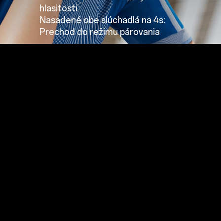
hlasitosti
Nasadené obe slúchadlá na 4s:
Prechod do režimu párovania