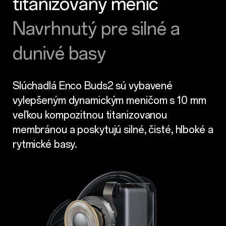
titanizovaný menič
Navrhnutý pre silné a
dunivé basy
Slúchadlá Enco Buds2 sú vybavené
vylepšeným dynamickým meničom s 10 mm
veľkou kompozitnou titanizovanou
membránou a poskytujú silné, čisté, hlboké a
rytmické basy.