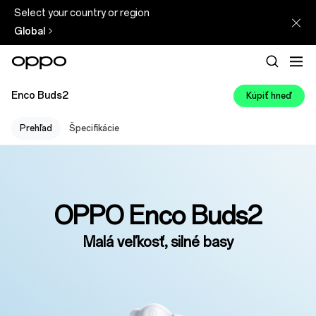
Select your country or region
Global
Enco Buds2
Kúpiť hneď
Prehľad
Špecifikácie
OPPO Enco Buds2
Malá veľkosť, silné basy