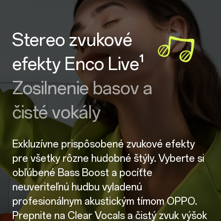
Stereo zvukové
efekty Enco Live¹
Zosilnenie basov a
čisté vokály
Exkluzívne prispôsobené zvukové efekty
pre všetky rôzne hudobné štýly. Vyberte si
obľúbené Bass Boost a pocíťte
neuveriteľnú hudbu vyladenú
profesionálnym akustickým tímom OPPO.
Prepnite na Clear Vocals a čistý zvuk výšok