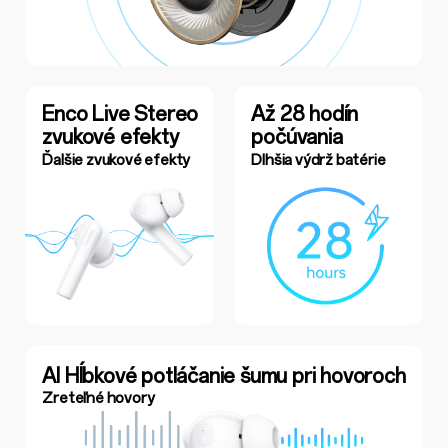
Enco Live Stereo
Až 28 hodín
zvukové efekty
počúvania
Ďalšie zvukové efekty
Dlhšia výdrž batérie
AI Hĺbkové potláčanie šumu pri hovoroch
Zreteľné hovory