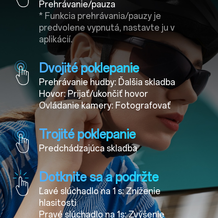
Prehrávanie/pauza
* Funkcia prehrávania/pauzy je
predvolene vypnutá, nastavte ju v
aplikácií.
Dvojité poklepanie
Prehrávanie hudby: Ďalšia skladba
Hovor: Prijať/ukončiť hovor
Ovládanie kamery: Fotografovať
Trojité poklepanie
Predchádzajúca skladba
Dotknite sa a podržte
Ľavé slúchadlo na 1 s: Zníženie
hlasitosti
Pravé slúchadlo na 1s: Zvýšenie