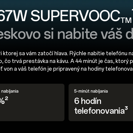
67W SUPERVOOC
TM
eskovo si nabite váš 
ri ktorej sa vám zatočí hlava. Rýchle nabitie telefónu n
ko, čo trvá prestávka na kávu. A 44 minút je čas, ktorý
ť von a váš telefón je pripravený na hodiny telefonova
nabíjania
5-minút nabíjania
%²
6 hodín
telefonovania³