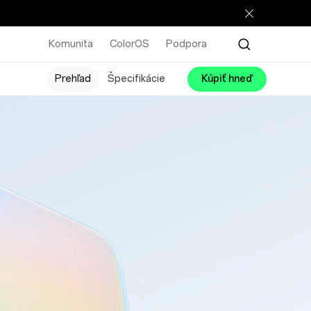
Komunita
ColorOS
Podpora
Prehľad
Špecifikácie
Kúpiť hneď