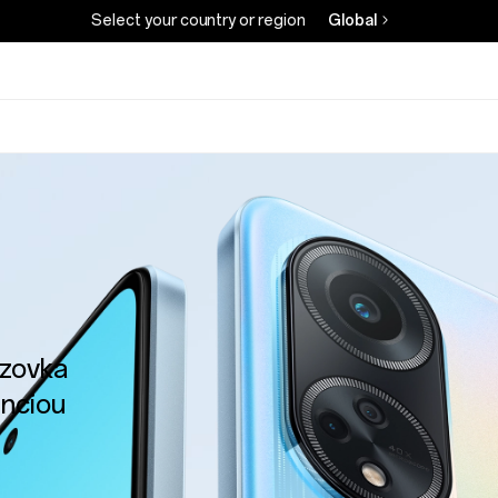
Select your country or region
Global
azovka
enciou