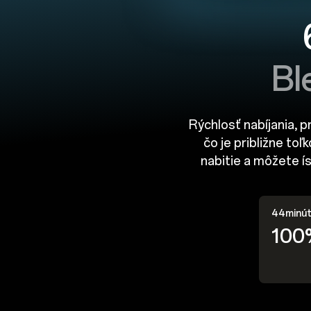
Bl
Rýchlosť nabíjania, p
čo je približne toľ
nabitie a môžete ís
44minút 
100