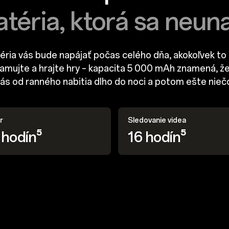
atéria, ktorá sa neuna
éria vás bude napájať počas celého dňa, akokoľvek to
eamujte a hrajte hry – kapacita 5 000 mAh znamená, ž
ás od ranného nabitia dlho do noci a potom ešte nieč
r
Sledovanie videa
 hodín⁵
16 hodín⁵