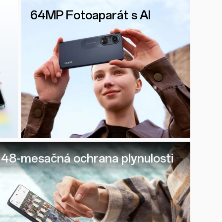
64MP Fotoaparát s AI
48-mesačná ochrana plynulosti