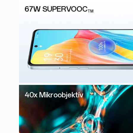
67W SUPERVOOC
TM
40x Mikroobjektív