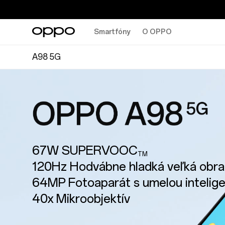
Smartfóny
O OPPO
A98 5G
67W SUPERVOOC
TM
120Hz Hodvábne hladká veľká obr
64MP Fotoaparát s umelou intelig
40x Mikroobjektív