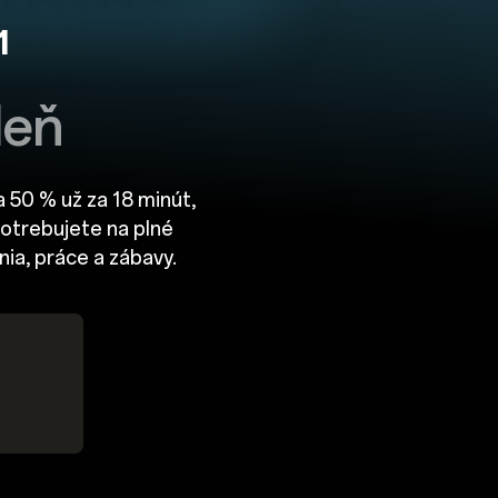
¹
deň
a 50 % už za 18 minút,
 potrebujete na plné
nia, práce a zábavy.